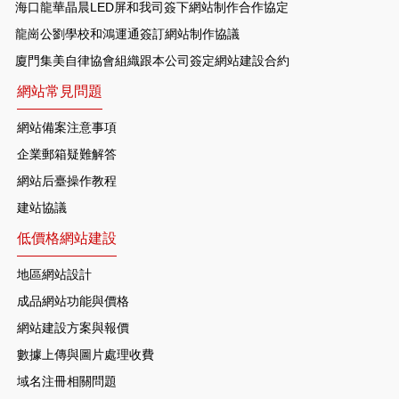
海口龍華晶晨LED屏和我司簽下網站制作合作協定
龍崗公劉學校和鴻運通簽訂網站制作協議
廈門集美自律協會組織跟本公司簽定網站建設合約
網站常見問題
網站備案注意事項
企業郵箱疑難解答
網站后臺操作教程
建站協議
低價格網站建設
地區網站設計
成品網站功能與價格
網站建設方案與報價
數據上傳與圖片處理收費
域名注冊相關問題