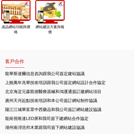
成品網站功能與價
網站建設方案與報
格
價
客戶合作
龍華斯達爾信息咨詢跟我公司簽定建站協議
上饒萬年兆華技術培訓跟我公司簽定網站設計合作協定
北京海淀元森凱德醫療器械和鴻運通簽訂建網站項目
廣州天河起點技術培訓和本公司簽訂網站制作協議
陽江江城華富眾中西藥品和我公司簽訂網站建設協議
龍崗視唯達LED屏和我司簽下建網站合作協定
湖州南潯浩邦木業跟我司簽下網站建設協議