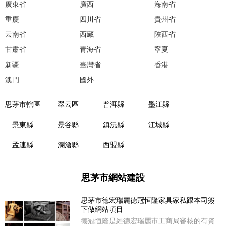
廣東省
廣西
海南省
重慶
四川省
貴州省
云南省
西藏
陜西省
甘肅省
青海省
寧夏
新疆
臺灣省
香港
澳門
國外
思茅市轄區
翠云區
普洱縣
墨江縣
景東縣
景谷縣
鎮沅縣
江城縣
孟連縣
瀾滄縣
西盟縣
思茅市網站建設
思茅市德宏瑞麗德冠恒隆家具家私跟本司簽
下做網站項目
德冠恒隆是經德宏瑞麗市工商局審核的有資