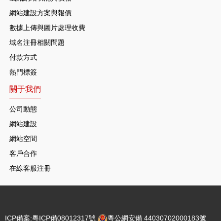
網站建設方案與報價
數據上傳與圖片處理收費
域名注冊相關問題
付款方式
熱門標簽
關于我們
公司動態
網站建設
網站空間
客戶合作
在線客服注冊
ICP備案:
粵ICP備08012317號
粵公網安備 44030702000183號