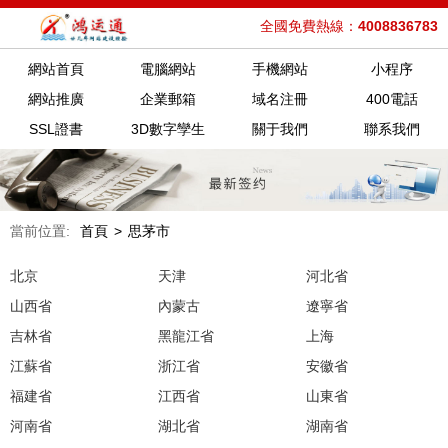
全國免費熱線：
4008836783
網站首頁
電腦網站
手機網站
小程序
網站推廣
企業郵箱
域名注冊
400電話
SSL證書
3D數字孿生
關于我們
聯系我們
當前位置:
首頁
>
思茅市
北京
天津
河北省
山西省
內蒙古
遼寧省
吉林省
黑龍江省
上海
江蘇省
浙江省
安徽省
福建省
江西省
山東省
河南省
湖北省
湖南省