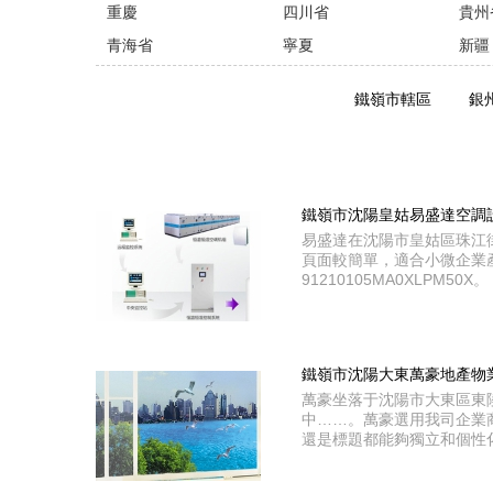
重慶
四川省
貴州
青海省
寧夏
新疆
鐵嶺市轄區
銀
鐵嶺市沈陽皇姑易盛達空調
易盛達在沈陽市皇姑區珠江街
頁面較簡單，適合小微企業
91210105MA0XLPM50X。
鐵嶺市沈陽大東萬豪地產物
萬豪坐落于沈陽市大東區東陵
中……。萬豪選用我司企業
還是標題都能夠獨立和個性