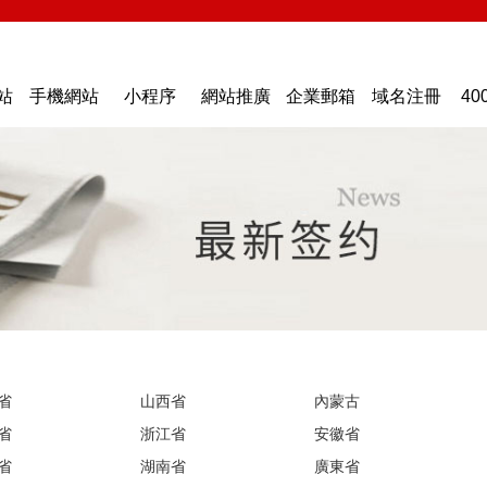
站
手機網站
小程序
網站推廣
企業郵箱
域名注冊
40
省
山西省
內蒙古
省
浙江省
安徽省
省
湖南省
廣東省