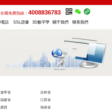
4008836783
全國免費熱線：
0電話
SSL證書
3D數字孿
關于我們
聯系我們
生
遼寧省
吉林省
福建省
江西省
廣西
海南省