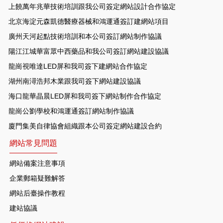
上饒萬年兆華技術培訓跟我公司簽定網站設計合作協定
北京海淀元森凱德醫療器械和鴻運通簽訂建網站項目
廣州天河起點技術培訓和本公司簽訂網站制作協議
陽江江城華富眾中西藥品和我公司簽訂網站建設協議
龍崗視唯達LED屏和我司簽下建網站合作協定
湖州南潯浩邦木業跟我司簽下網站建設協議
海口龍華晶晨LED屏和我司簽下網站制作合作協定
龍崗公劉學校和鴻運通簽訂網站制作協議
廈門集美自律協會組織跟本公司簽定網站建設合約
網站常見問題
網站備案注意事項
企業郵箱疑難解答
網站后臺操作教程
建站協議