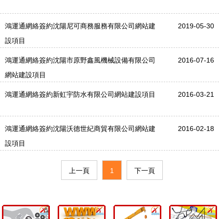
鴻運通網絡簽約沈陽尼可商務服務有限公司網站建
2019-05-30
設項目
鴻運通網絡簽約沈陽市原野鑫風機械設備有限公司
2016-07-16
網站建設項目
鴻運通網絡簽約新虹宇防水有限公司網站建設項目
2016-03-21
鴻運通網絡簽約沈陽沃德世紀商貿有限公司網站建
2016-02-18
設項目
上一頁
1
下一頁