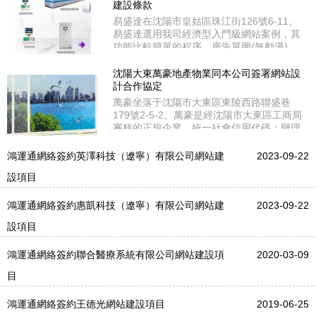
建設條款
易盛達在沈陽市皇姑區珠江街126號6-11。
易盛達選用我司經濟型入門級網站案例，其
功能比較簡單的程序，廣告單圖(無動漫)，
頁面較簡單，適合小微企業產品展示型網
站。易盛達是經沈陽市皇姑區工商局審核的
沈陽大東萬豪地產物業同本公司簽署網站設
正規企業，統一社會信用代碼：
計合作協定
91210105MA0XLPM50X。
萬豪坐落于沈陽市大東區東陵西路聯盛巷
179號2-5-2。萬豪是經沈陽市大東區工商局
審核的正規企業，統一社會信用代碼：辦理
中……。萬豪選用我司企業商務型網站案
例，其功能具備實用型所有配置外、特別值
鴻運通網絡簽約英澤科技（遼寧）有限公司網站建
2023-09-22
得關注的是增設了SEO深度優化，不管是內
設項目
頁還是標題都能夠獨立和個性化設置關鍵詞
和長尾詞，更適合進行全站seo優化。
鴻運通網絡簽約惠凱科技（遼寧）有限公司網站建
2023-09-22
設項目
鴻運通網絡簽約聯合醫療系統有限公司網站建設項
2020-03-09
目
鴻運通網絡簽約王德光網站建設項目
2019-06-25