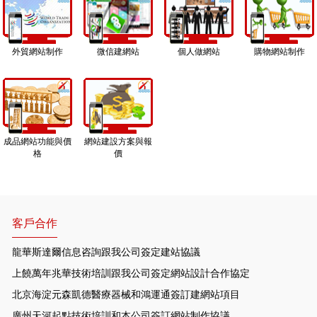
外貿網站制作
微信建網站
個人做網站
購物網站制作
成品網站功能與價
網站建設方案與報
格
價
客戶合作
龍華斯達爾信息咨詢跟我公司簽定建站協議
上饒萬年兆華技術培訓跟我公司簽定網站設計合作協定
北京海淀元森凱德醫療器械和鴻運通簽訂建網站項目
廣州天河起點技術培訓和本公司簽訂網站制作協議