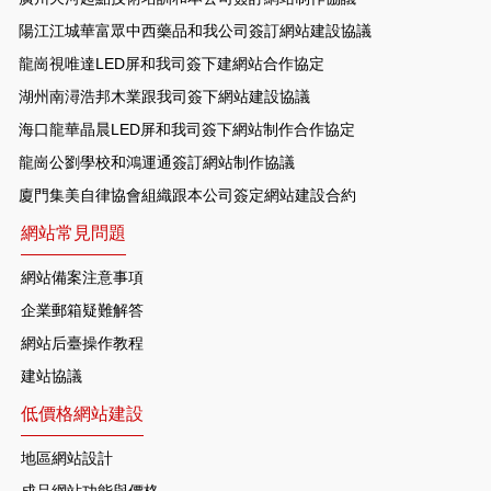
陽江江城華富眾中西藥品和我公司簽訂網站建設協議
龍崗視唯達LED屏和我司簽下建網站合作協定
湖州南潯浩邦木業跟我司簽下網站建設協議
海口龍華晶晨LED屏和我司簽下網站制作合作協定
龍崗公劉學校和鴻運通簽訂網站制作協議
廈門集美自律協會組織跟本公司簽定網站建設合約
網站常見問題
網站備案注意事項
企業郵箱疑難解答
網站后臺操作教程
建站協議
低價格網站建設
地區網站設計