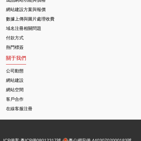
成品網站功能與價格
網站建設方案與報價
數據上傳與圖片處理收費
域名注冊相關問題
付款方式
熱門標簽
關于我們
公司動態
網站建設
網站空間
客戶合作
在線客服注冊
ICP備案:
粵ICP備08012317號
粵公網安備 44030702000183號