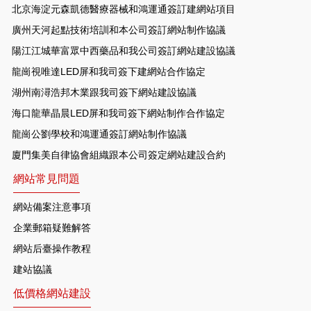
北京海淀元森凱德醫療器械和鴻運通簽訂建網站項目
廣州天河起點技術培訓和本公司簽訂網站制作協議
陽江江城華富眾中西藥品和我公司簽訂網站建設協議
龍崗視唯達LED屏和我司簽下建網站合作協定
湖州南潯浩邦木業跟我司簽下網站建設協議
海口龍華晶晨LED屏和我司簽下網站制作合作協定
龍崗公劉學校和鴻運通簽訂網站制作協議
廈門集美自律協會組織跟本公司簽定網站建設合約
網站常見問題
網站備案注意事項
企業郵箱疑難解答
網站后臺操作教程
建站協議
低價格網站建設