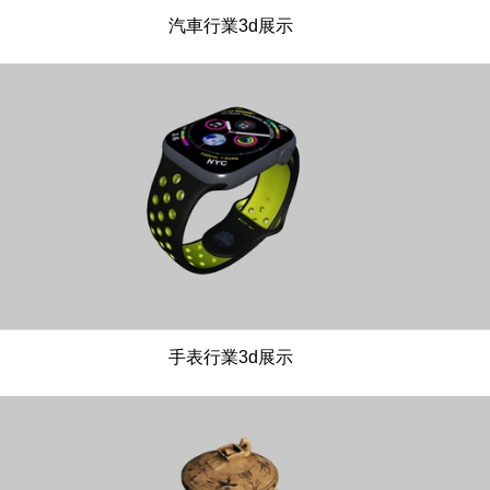
汽車行業3d展示
手表行業3d展示