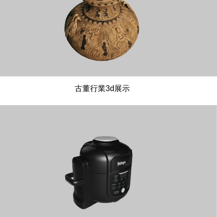
古董行業3d展示