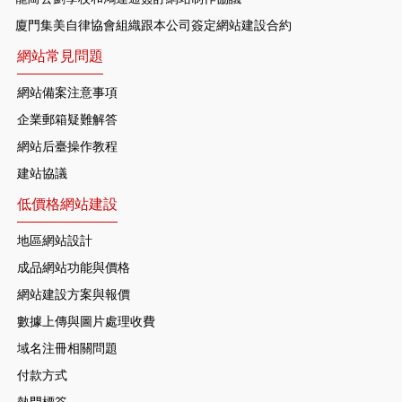
廈門集美自律協會組織跟本公司簽定網站建設合約
網站常見問題
網站備案注意事項
企業郵箱疑難解答
網站后臺操作教程
建站協議
低價格網站建設
地區網站設計
成品網站功能與價格
網站建設方案與報價
數據上傳與圖片處理收費
域名注冊相關問題
付款方式