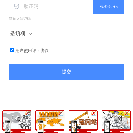
请输入验证码
选填项
用户使用许可协议
提交