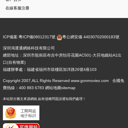
在線客服注冊
ICP備案:
粵ICP備08012317號
粵公網安備 44030702000183號
深圳鴻運通網絡科技有限公司
總部地址：深圳市龍崗區布吉中房怡芬花園AC501-大芬地鐵站A1出
口(自有物業)
福建辦事處：福建省福州市鼓樓區加洋路26號4座103
Copyright 2007,ALL Rights Reserved www.gonmovies.com 全國免
費熱線：400 883 6783
網站地圖
sitemap
本站部分圖文來源網絡,如有侵權問題請通知我們處理！