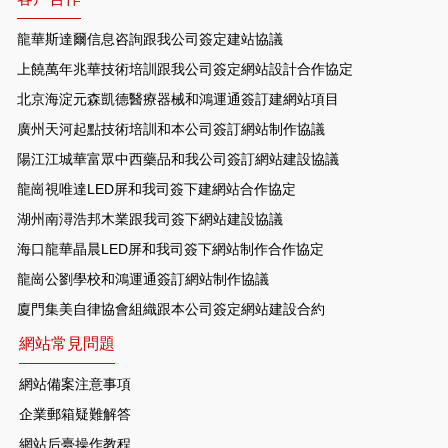
龍華斯達爾信息咨詢跟我公司簽定建站協議
上饒萬年兆華技術培訓跟我公司簽定網站設計合作協定
北京海淀元森凱德醫療器械和鴻運通簽訂建網站項目
廣州天河起點技術培訓和本公司簽訂網站制作協議
陽江江城華富眾中西藥品和我公司簽訂網站建設協議
龍崗視唯達LED屏和我司簽下建網站合作協定
湖州南潯浩邦木業跟我司簽下網站建設協議
海口龍華晶晨LED屏和我司簽下網站制作合作協定
龍崗公劉學校和鴻運通簽訂網站制作協議
廈門集美自律協會組織跟本公司簽定網站建設合約
網站常見問題
網站備案注意事項
企業郵箱疑難解答
網站后臺操作教程