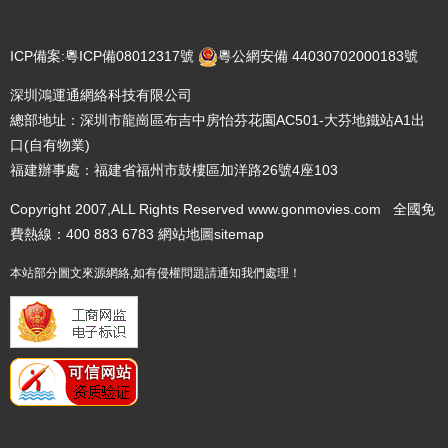
ICP備案:
粵ICP備08012317號
粵公網安備 44030702000183號
深圳鴻運通網絡科技有限公司
總部地址：深圳市龍崗區布吉中房怡芬花園AC501-大芬地鐵站A1出
口(自有物業)
福建辦事處：福建省福州市鼓樓區加洋路26號4座103
Copyright 2007,ALL Rights Reserved www.gonmovies.com 全國免
費熱線：400 883 6783
網站地圖
sitemap
本站部分圖文來源網絡,如有侵權問題請通知我們處理！