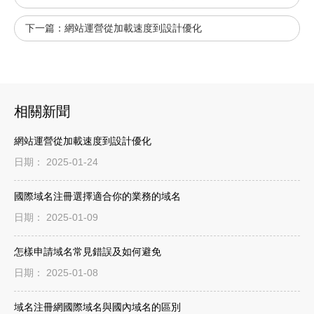
下一篇：
網站運營從加載速度到設計優化
相關新聞
網站運營從加載速度到設計優化
日期： 2025-01-24
國際域名注冊選擇適合你的業務的域名
日期： 2025-01-09
怎樣申請域名常見錯誤及如何避免
日期： 2025-01-08
域名注冊網國際域名與國內域名的區別