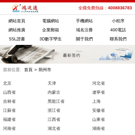
全國免費熱線：
4008836783
網站首頁
電腦網站
手機網站
小程序
網站推廣
企業郵箱
域名注冊
400電話
SSL證書
3D數字孿生
關于我們
聯系我們
當前位置:
首頁
>
荊州市
北京
天津
河北省
山西省
內蒙古
遼寧省
吉林省
黑龍江省
上海
江蘇省
浙江省
安徽省
福建省
江西省
山東省
河南省
湖北省
湖南省