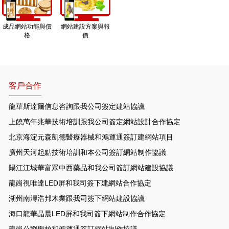
成品網站功能與價
網站建設方案與報
格
價
客戶合作
龍華斯達爾信息咨詢跟我公司簽定建站協議
上饒萬年兆華技術培訓跟我公司簽定網站設計合作協定
北京海淀元森凱德醫療器械和鴻運通簽訂建網站項目
廣州天河起點技術培訓和本公司簽訂網站制作協議
陽江江城華富眾中西藥品和我公司簽訂網站建設協議
龍崗視唯達LED屏和我司簽下建網站合作協定
湖州南潯浩邦木業跟我司簽下網站建設協議
海口龍華晶晨LED屏和我司簽下網站制作合作協定