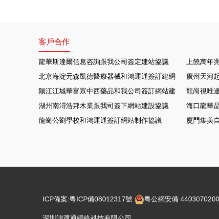
客戶合作
龍華斯達爾信息咨詢跟我公司簽定建站協議
上饒萬年
北京海淀元森凱德醫療器械和鴻運通簽訂建網站項目
廣州天河
陽江江城華富眾中西藥品和我公司簽訂網站建設協議
龍崗視唯達
湖州南潯浩邦木業跟我司簽下網站建設協議
海口龍華晶
龍崗公劉學校和鴻運通簽訂網站制作協議
廈門集美
ICP備案:
粵ICP備08012317號
粵公網安備 4403070200
深圳鴻運通網絡科技有限公司