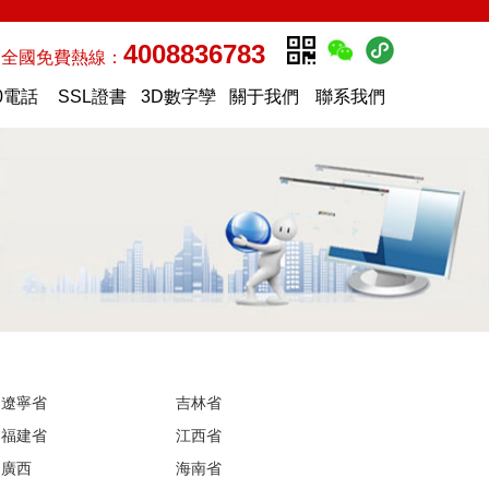
4008836783
全國免費熱線：
0電話
SSL證書
3D數字孿
關于我們
聯系我們
生
遼寧省
吉林省
福建省
江西省
廣西
海南省