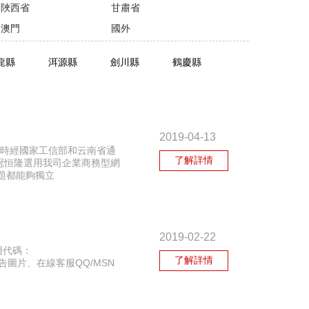
陜西省
甘肅省
澳門
國外
龍縣
洱源縣
劍川縣
鶴慶縣
2019-04-13
。同時經國家工信部和云南省通
了解詳情
德冠恒隆選用我司企業商務型網
題都能夠獨立
2019-02-22
用代碼：
了解詳情
告圖片、在線客服QQ/MSN