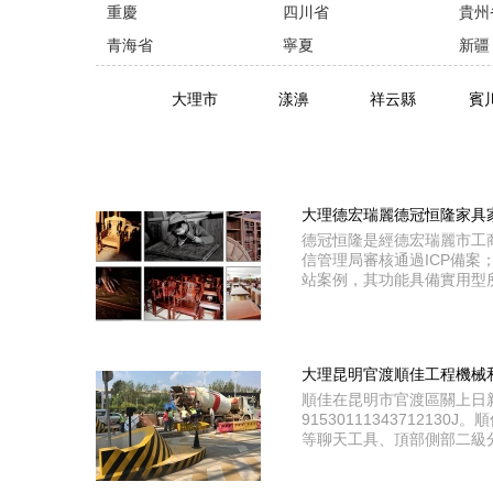
重慶
四川省
貴州
青海省
寧夏
新疆
大理市
漾濞
祥云縣
賓
大理德宏瑞麗德冠恒隆家具
德冠恒隆是經德宏瑞麗市工商局
信管理局審核通過ICP備案
站案例，其功能具備實用型
大理昆明官渡順佳工程機械
順佳在昆明市官渡區關上日
91530111343712
等聊天工具、頂部側部二級