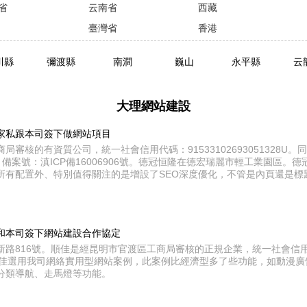
省
云南省
西藏
臺灣省
香港
川縣
彌渡縣
南澗
巍山
永平縣
云
大理網站建設
家私跟本司簽下做網站項目
審核的有資質公司，統一社會信用代碼：91533102693051328U
；備案號：滇ICP備16006906號。德冠恒隆在德宏瑞麗市輕工業園區。
所有配置外、特別值得關注的是增設了SEO深度優化，不管是內頁還是標
和本司簽下網站建設合作協定
新路816號。順佳是經昆明市官渡區工商局審核的正規企業，統一社會信
130J。順佳選用我司網絡實用型網站案例，此案例比經濟型多了些功能，如動漫廣
分類導航、走馬燈等功能。