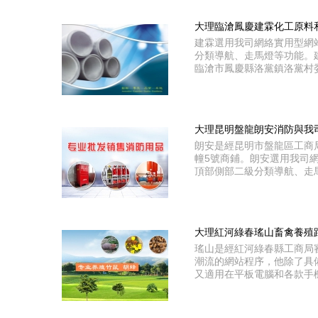
大理臨滄鳳慶建霖化工原料
建霖選用我司網絡實用型網
分類導航、走馬燈等功能。建
臨滄市鳳慶縣洛黨鎮洛黨村
大理昆明盤龍朗安消防與我
朗安是經昆明市盤龍區工商
幢5號商鋪。朗安選用我司
頂部側部二級分類導航、走
大理紅河綠春瑤山畜禽養殖
瑤山是經紅河綠春縣工商局
潮流的網站程序，他除了具
又適用在平板電腦和各款手