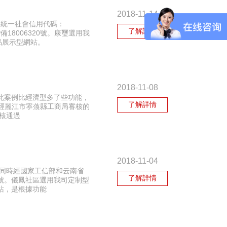
2018-11-14
，統一社會信用代碼：
了解詳情
備18006320號。康璽選用我
品展示型網站。
2018-11-08
此案例比經濟型多了些功能，
了解詳情
是經麗江市寧蒗縣工商局審核的
審核通過
2018-11-04
2。同時經國家工信部和云南省
了解詳情
37號。儀鳳社區選用我司定制型
站，是根據功能