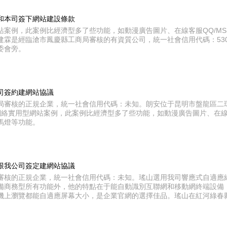
和本司簽下網站建設條款
站案例，此案例比經濟型多了些功能，如動漫廣告圖片、在線客服QQ/M
霖是經臨滄市鳳慶縣工商局審核的有資質公司，統一社會信用代碼：530921
委會旁。
司簽約建網站協議
局審核的正規企業，統一社會信用代碼：未知。朗安位于昆明市盤龍區二
網絡實用型網站案例，此案例比經濟型多了些功能，如動漫廣告圖片、在線客
馬燈等功能。
跟我公司簽定建網站協議
審核的正規企業，統一社會信用代碼：未知。瑤山選用我司響應式自適應
備商務型所有功能外，他的特點在于能自動識別互聯網和移動網終端設備
機上瀏覽都能自適應屏幕大小，是企業官網的選擇佳品。瑤山在紅河綠春