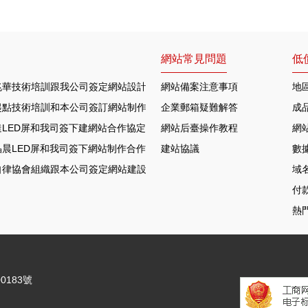
網站常見問題
低
兆華技術培訓跟我公司簽定網站設計合作協定
網站備案注意事項
地
起點技術培訓和本公司簽訂網站制作協議
企業郵箱疑難解答
成
LED屏和我司簽下建網站合作協定
網站后臺操作教程
網
晨LED屏和我司簽下網站制作合作協定
建站協議
數
自律協會組織跟本公司簽定網站建設合約
域
付
熱
0183號