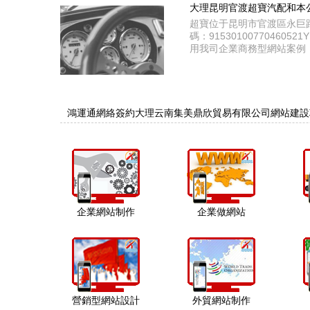
大理昆明官渡超寶汽配和本
超寶位于昆明市官渡區永巨
碼：9153010077046
用我司企業商務型網站案例
鴻運通網絡簽約大理云南集美鼎欣貿易有限公司網站建設
企業網站制作
企業做網站
營銷型網站設計
外貿網站制作