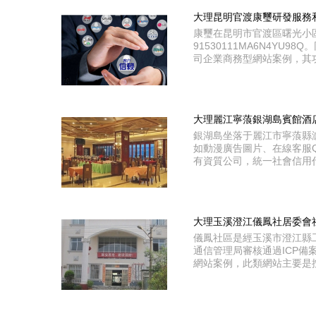
大理昆明官渡康璽研發服務
康璽在昆明市官渡區曙光小
91530111MA6N4YU
司企業商務型網站案例，其
大理麗江寧蒗銀湖島賓館酒
銀湖島坐落于麗江市寧蒗縣
如動漫廣告圖片、在線客服
有資質公司，統一社會信用代碼
大理玉溪澄江儀鳳社居委會
儀鳳社區是經玉溪市澄江縣工商
通信管理局審核通過ICP備
網站案例，此類網站主要是