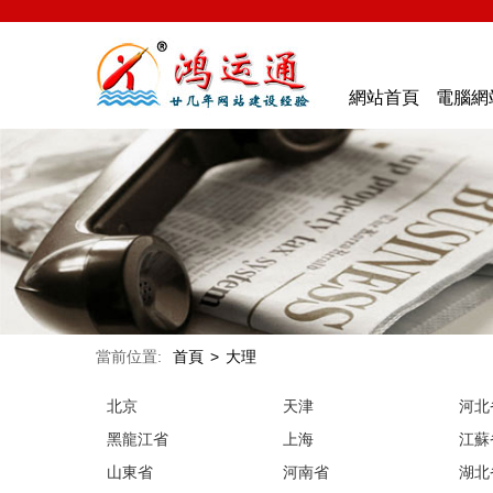
網站首頁
電腦網
當前位置:
首頁
>
大理
北京
天津
河北
黑龍江省
上海
江蘇
山東省
河南省
湖北