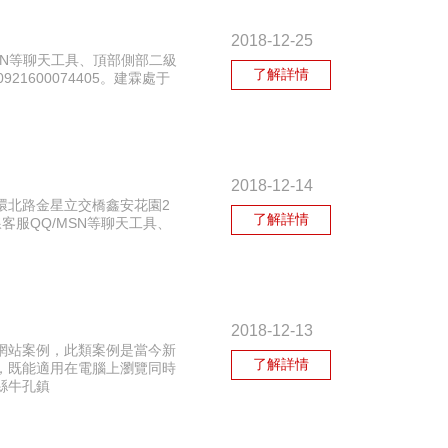
2018-12-25
SN等聊天工具、頂部側部二級
了解詳情
600074405。建霖處于
2018-12-14
環北路金星立交橋鑫安花園2
了解詳情
服QQ/MSN等聊天工具、
2018-12-13
網站案例，此類案例是當今新
了解詳情
，既能適用在電腦上瀏覽同時
縣牛孔鎮