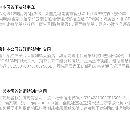
和本司簽下建站事宜
區南段12號院內A幢206。康璽是經昆明市官渡區工商局審核的正規企業
98Q。同時經國家工信部和云南省通信管理局審核通過ICP備案；備案號：滇ICP
功能比較簡單的程序，廣告單圖(無動漫)，頁面較簡單，適合小微企業產
店和本公司簽訂網站制作合同
瀘沽湖紅崖子片區銀湖島大酒店。銀湖島選用我司網絡實用型網站案例，
QQ/MSN等聊天工具、頂部側部二級分類導航、走馬燈等功能。銀湖島
：91530700767087586L。同時經國家工信部和云南省通信管理局
社與本司簽約網站制作合同
局審核的有資質公司，統一社會信用代碼：53242319650515001
案；備案號：滇ICP備14005151號。儀鳳社區在玉溪市澄江縣環城北路
按客戶要求和提供的風格案例或效果圖紙來做，這種屬于仿制和定制型網