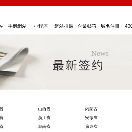
站
手機網站
小程序
網站推廣
企業郵箱
域名注冊
40
省
山西省
內蒙古
省
浙江省
安徽省
省
湖南省
廣東省