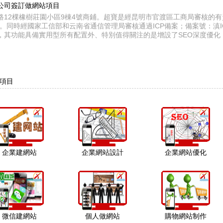
公司簽訂做網站項目
路12棵橡樹莊園小區9棟4號商鋪。超寶是經昆明市官渡區工商局審核的
0521Y。同時經國家工信部和云南省通信管理局審核通過ICP備案；備案號：滇IC
，其功能具備實用型所有配置外、特別值得關注的是增設了SEO深度優化
項目
企業建網站
企業網站設計
企業網站優化
微信建網站
個人做網站
購物網站制作