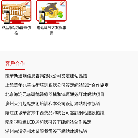
成品網站功能與價
網站建設方案與報
格
價
客戶合作
龍華斯達爾信息咨詢跟我公司簽定建站協議
上饒萬年兆華技術培訓跟我公司簽定網站設計合作協定
北京海淀元森凱德醫療器械和鴻運通簽訂建網站項目
廣州天河起點技術培訓和本公司簽訂網站制作協議
陽江江城華富眾中西藥品和我公司簽訂網站建設協議
龍崗視唯達LED屏和我司簽下建網站合作協定
湖州南潯浩邦木業跟我司簽下網站建設協議