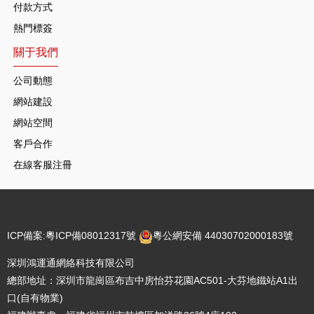
付款方式
熱門標簽
關于我們
公司動態
網站建設
網站空間
客戶合作
在線客服注冊
ICP備案:
粵ICP備08012317號
粵公網安備 44030702000183號
深圳鴻運通網絡科技有限公司
總部地址：深圳市龍崗區布吉中房怡芬花園AC501-大芬地鐵站A1出
口(自有物業)