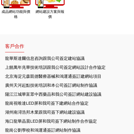
成品網站功能與價
網站建設方案與報
格
價
客戶合作
龍華斯達爾信息咨詢跟我公司簽定建站協議
上饒萬年兆華技術培訓跟我公司簽定網站設計合作協定
北京海淀元森凱德醫療器械和鴻運通簽訂建網站項目
廣州天河起點技術培訓和本公司簽訂網站制作協議
陽江江城華富眾中西藥品和我公司簽訂網站建設協議
龍崗視唯達LED屏和我司簽下建網站合作協定
湖州南潯浩邦木業跟我司簽下網站建設協議
海口龍華晶晨LED屏和我司簽下網站制作合作協定
龍崗公劉學校和鴻運通簽訂網站制作協議