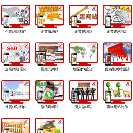
企業網站制作
企業做網站
企業建網站
企業網站設計
企業網站優化
響應式網站
地區網站設計
營銷型網站設計
外貿網站制作
微信建網站
個人做網站
購物網站制作