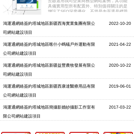
云啟選用我司企業商務型網站案例，其功能
能自適應屏幕大小，是企業官網的選擇佳
具備實用型所有配置外、特別值得關注的是
品。熊貓位于伊犁霍城縣朝
增設了SEO深度優化，不管是內頁還是標題
都能夠獨立和個性化設置關鍵詞和長尾詞，
更適合進行全站seo優化。云啟在烏魯木齊
鴻運通網絡簽約塔城地區新疆西海實業集團有限公
2022-10-20
市烏魯木齊市轄區經濟開發區喀什西路美麗
司網站建設項目
家園545號。云啟是經烏魯木齊市烏魯木齊
市轄區工商局審核的有資質公司，統一社會
信用代碼：916501003
鴻運通網絡簽約塔城地區喀什小螞蟻戶外運動有限
2021-04-22
公司網站建設項目
鴻運通網絡簽約塔城地區新疆益豐農牧發展有限公
2020-10-22
司網站建設項目
鴻運通網絡簽約塔城地區新疆西康達醫療用品有限
2019-06-01
公司網站建設項目
鴻運通網絡簽約塔城地區簡攝影婚紗攝影工作室有
2017-03-22
限公司網站建設項目