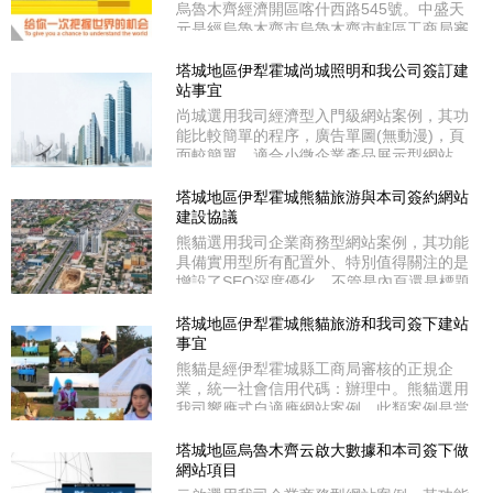
烏魯木齊經濟開區喀什西路545號。中盛天
元是經烏魯木齊市烏魯木齊市轄區工商局審
核的正規企業，統一社會信用代碼：0000。
同時經國家工信部和新疆通信管理局審核通
塔城地區伊犁霍城尚城照明和我公司簽訂建
過ICP備案；備案號：0000。中盛天元選用
站事宜
我司響應式自適應網站案例，此類案例是當
尚城選用我司經濟型入門級網站案例，其功
今新潮流的網站程序，他除了具備商務型所
能比較簡單的程序，廣告單圖(無動漫)，頁
有功能外，他的特點在于
面較簡單，適合小微企業產品展示型網站。
尚城在伊犁霍城縣霍爾果斯經濟開發區伊寧
園區寧遠路1113號。尚城是經伊犁霍城縣工
塔城地區伊犁霍城熊貓旅游與本司簽約網站
商局審核的有資質公司，統一社會信用代
建設協議
碼：91654002MA775BC0XK。
熊貓選用我司企業商務型網站案例，其功能
具備實用型所有配置外、特別值得關注的是
增設了SEO深度優化，不管是內頁還是標題
都能夠獨立和個性化設置關鍵詞和長尾詞，
更適合進行全站seo優化。熊貓在伊犁霍城
塔城地區伊犁霍城熊貓旅游和我司簽下建站
縣朝陽北路錦繡花園一期五號樓101室。熊
事宜
貓是經伊犁霍城縣工商局審核的有資質公
熊貓是經伊犁霍城縣工商局審核的正規企
司，統一社會信用代碼：辦理中。
業，統一社會信用代碼：辦理中。熊貓選用
我司響應式自適應網站案例，此類案例是當
今新潮流的網站程序，他除了具備商務型所
有功能外，他的特點在于能自動識別互聯網
塔城地區烏魯木齊云啟大數據和本司簽下做
和移動網終端設備，既能適用在電腦上瀏覽
網站項目
同時又適用在平板電腦和各款手機上瀏覽都