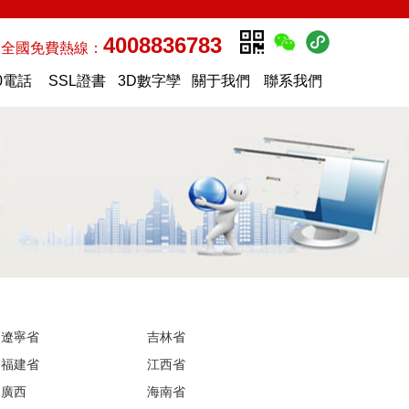
4008836783
全國免費熱線：
0電話
SSL證書
3D數字孿
關于我們
聯系我們
生
遼寧省
吉林省
福建省
江西省
廣西
海南省