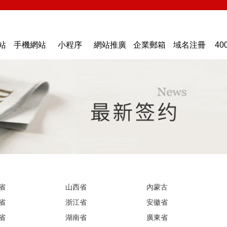
站
手機網站
小程序
網站推廣
企業郵箱
域名注冊
40
省
山西省
內蒙古
省
浙江省
安徽省
省
湖南省
廣東省