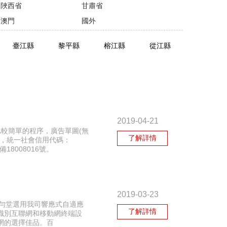
陜西省
甘肅省
澳門
國外
臺江縣
黎平縣
榕江縣
從江縣
2019-04-21
較簡單的程序，廣告單圖(無
了解詳情
業，統一社會信用代碼：
18008016號。
2019-03-23
。百勻堂選用我司響應式自適應
了解詳情
識別互聯網和移動網終端設
網的選擇佳品。百