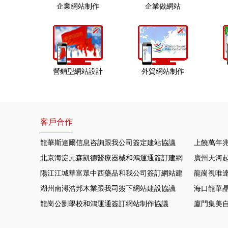
企業網站制作
企業做網站
營銷型網站設計
外貿網站制作
客戶合作
龍華斯達爾信息咨詢跟我公司簽定建站協議
上饒萬年
北京海淀元森凱德醫療器械和鴻運通簽訂建網站項目
廣州天河
陽江江城華富眾中西藥品和我公司簽訂網站建設協議
龍崗視唯達
湖州南潯浩邦木業跟我司簽下網站建設協議
海口龍華晶
龍崗公劉學校和鴻運通簽訂網站制作協議
廈門集美