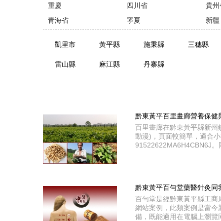
重慶
四川省
貴州
青海省
寧夏
新疆
凱里市
黃平縣
施秉縣
三穗縣
雷山縣
麻江縣
丹寨縣
黔東黃平百里畫廊營養保健
百里畫廊在黔東黃平縣新州
動漫)，頁面較簡單，適合
91522622MA6H4CB
黔東黃平百勻堂藥醫針灸同
百勻堂是經黔東黃平縣工商局
網站案例，此類案例是當今
備，既能適用在電腦上瀏覽