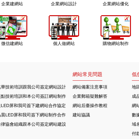
企業建網站
企業網站設計
企業網站優化
微信建網站
個人做網站
購物網站制作
網站常見問題
低
兆華技術培訓跟我公司簽定網站設計合作協定
網站備案注意事項
地
起點技術培訓和本公司簽訂網站制作協議
企業郵箱疑難解答
成
LED屏和我司簽下建網站合作協定
網站后臺操作教程
網
晨LED屏和我司簽下網站制作合作協定
建站協議
數
自律協會組織跟本公司簽定網站建設合約
域
付