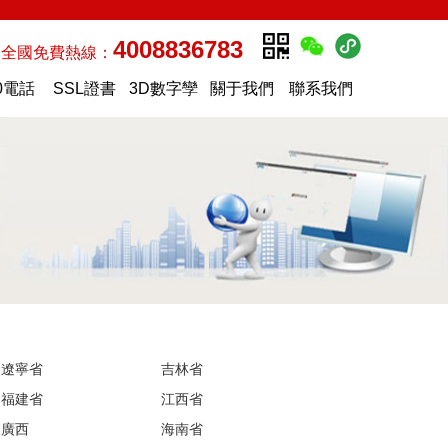
4008836783
全國免費熱線：
0電話
SSL證書
3D數字孿
關于我們
聯系我們
生
遼寧省
吉林省
福建省
江西省
廣西
海南省