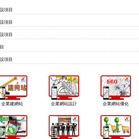
設項目
設項目
設項目
目
設項目
企業建網站
企業網站設計
企業網站優化