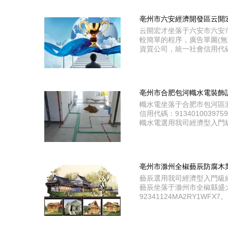
亳州市六安經濟開發區云開
云開宏才坐落于六安市六安
較簡單的程序，廣告單圖(
資質公司，統一社會信用代碼：
亳州市合肥包河幟水電裝飾
幟水電坐落于合肥市包河區洞
信用代碼：9134010039
幟水電選用我司經濟型入門
亳州市滁州全椒藝辰防腐木
藝辰選用我司經濟型入門級
藝辰坐落于滁州市全椒縣盛
92341124MA2RY1W