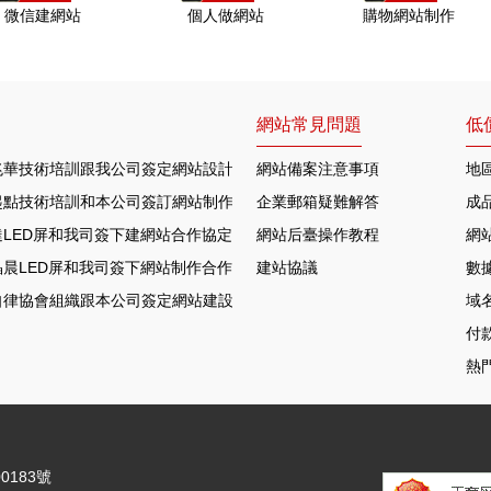
微信建網站
個人做網站
購物網站制作
網站常見問題
低
兆華技術培訓跟我公司簽定網站設計合作協定
網站備案注意事項
地
起點技術培訓和本公司簽訂網站制作協議
企業郵箱疑難解答
成
LED屏和我司簽下建網站合作協定
網站后臺操作教程
網
晨LED屏和我司簽下網站制作合作協定
建站協議
數
自律協會組織跟本公司簽定網站建設合約
域
付
熱
0183號