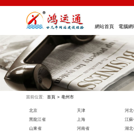
網站首頁
電腦網
當前位置:
首頁
>
亳州市
北京
天津
河北
黑龍江省
上海
江蘇
山東省
河南省
湖北