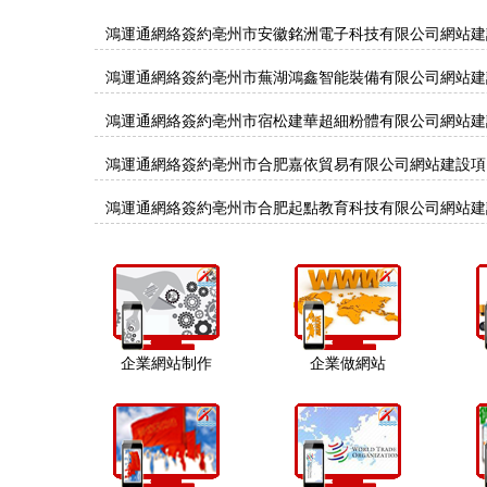
鴻運通網絡簽約亳州市安徽銘洲電子科技有限公司網站建
鴻運通網絡簽約亳州市蕪湖鴻鑫智能裝備有限公司網站建
鴻運通網絡簽約亳州市宿松建華超細粉體有限公司網站建
鴻運通網絡簽約亳州市合肥嘉依貿易有限公司網站建設項
鴻運通網絡簽約亳州市合肥起點教育科技有限公司網站建
企業網站制作
企業做網站