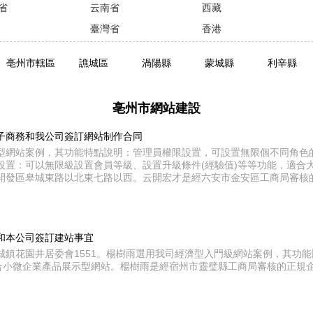
省
云南省
西藏
臺灣省
香港
亳州市轄區
譙城區
渦陽縣
蒙城縣
利辛縣
亳州市網站建設
子商務和我公司簽訂網站制作合同
型網站案例，其功能特點說明：管理員權限設置，可設置無限個不同角色
設置：可以無限級設置會員等級、設置升級條件(經驗值)等等功能，適合
開發區皋城東路以北東七路以西。云開宏才是經六安市金安區工商局審核
和本公司簽訂建站事宜
城鎮花園井居委會1551。楊樹雨選用我司經濟型入門級網站案例，其功
適合小微企業產品展示型網站。楊樹雨是經宿州市靈璧縣工商局審核的正規