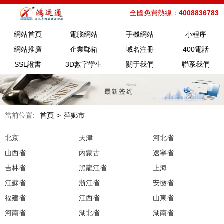
全國免費熱線：
4008836783
網站首頁
電腦網站
手機網站
小程序
網站推廣
企業郵箱
域名注冊
400電話
SSL證書
3D數字孿生
關于我們
聯系我們
當前位置:
首頁
>
萍鄉市
北京
天津
河北省
山西省
內蒙古
遼寧省
吉林省
黑龍江省
上海
江蘇省
浙江省
安徽省
福建省
江西省
山東省
河南省
湖北省
湖南省