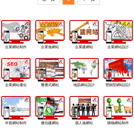
企業網站制作
企業做網站
企業建網站
企業網站設計
企業網站優化
響應式網站
地區網站設計
營銷型網站設計
外貿網站制作
微信建網站
個人做網站
購物網站制作