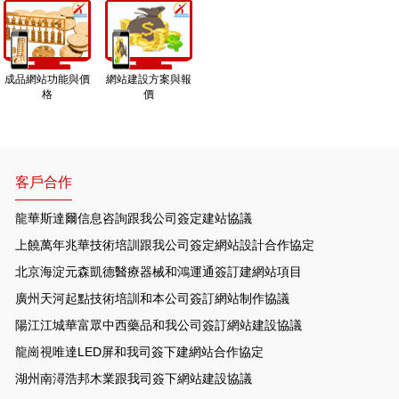
成品網站功能與價
網站建設方案與報
格
價
客戶合作
龍華斯達爾信息咨詢跟我公司簽定建站協議
上饒萬年兆華技術培訓跟我公司簽定網站設計合作協定
北京海淀元森凱德醫療器械和鴻運通簽訂建網站項目
廣州天河起點技術培訓和本公司簽訂網站制作協議
陽江江城華富眾中西藥品和我公司簽訂網站建設協議
龍崗視唯達LED屏和我司簽下建網站合作協定
湖州南潯浩邦木業跟我司簽下網站建設協議