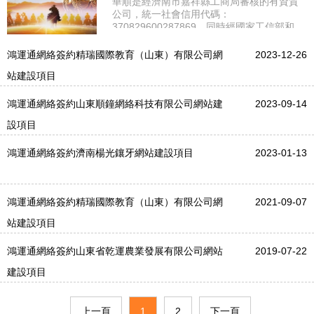
華順是經濟南市嘉祥縣工商局審核的有資質
公司，統一社會信用代碼：
370829600287869。同時經國家工信部和
山東省通信管理局審核通過ICP備案；備案
號：魯ICP備16007278號。華順選用我司響
鴻運通網絡簽約精瑞國際教育（山東）有限公司網
2023-12-26
應式自適應網站案例，此類案例是當今新潮
站建設項目
流的網站程序，他除了具備商務型所有功能
外，他的特點在于能自動識別互聯網和移動
網終端設備，既能適用在電腦上瀏覽同時又
鴻運通網絡簽約山東順鐘網絡科技有限公司網站建
2023-09-14
適
設項目
鴻運通網絡簽約濟南楊光鑲牙網站建設項目
2023-01-13
鴻運通網絡簽約精瑞國際教育（山東）有限公司網
2021-09-07
站建設項目
鴻運通網絡簽約山東省乾運農業發展有限公司網站
2019-07-22
建設項目
上一頁
1
2
下一頁