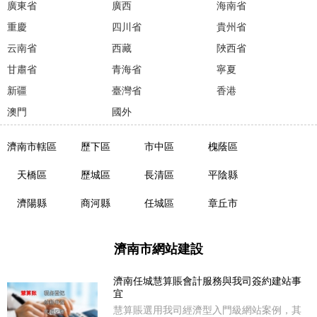
廣東省
廣西
海南省
重慶
四川省
貴州省
云南省
西藏
陜西省
甘肅省
青海省
寧夏
新疆
臺灣省
香港
澳門
國外
濟南市轄區
歷下區
市中區
槐蔭區
天橋區
歷城區
長清區
平陰縣
濟陽縣
商河縣
任城區
章丘市
濟南市網站建設
濟南任城慧算賬會計服務與我司簽約建站事
宜
慧算賬選用我司經濟型入門級網站案例，其