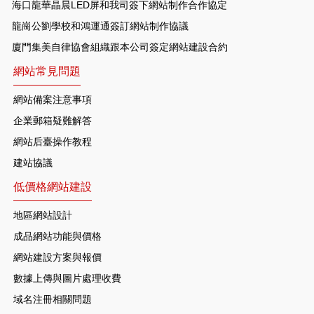
海口龍華晶晨LED屏和我司簽下網站制作合作協定
龍崗公劉學校和鴻運通簽訂網站制作協議
廈門集美自律協會組織跟本公司簽定網站建設合約
網站常見問題
網站備案注意事項
企業郵箱疑難解答
網站后臺操作教程
建站協議
低價格網站建設
地區網站設計
成品網站功能與價格
網站建設方案與報價
數據上傳與圖片處理收費
域名注冊相關問題