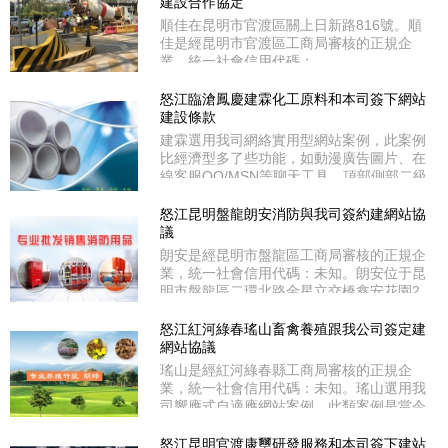
宏瑞麗市輕工業園區。德冠恒隆選用我司企
建設合作協定
業商務型網站案例，其功能具備實用型所有
順佳在昆明市官渡區關上日新路816號。順
配置外、特別值得關注的是增設了SEO深度
佳是經昆明市官渡區工商局審核的正規企
優化，不管是內頁還是標題都能夠獨立
業，統一社會信用代碼：
91530111343712130J。順佳選用我司網絡
實用型網站案例，此案例比經濟型多了些功
怒江臨滄鳳慶建霖化工原料和本司簽下網站
能，如動漫廣告圖片、在線客服QQ/MSN等
建設條款
聊天工具、頂部側部二級分類導航、走馬燈
建霖選用我司網絡實用型網站案例，此案例
等功能。
比經濟型多了些功能，如動漫廣告圖片、在
線客服QQ/MSN等聊天工具、頂部側部二級
分類導航、走馬燈等功能。建霖是經臨滄市
鳳慶縣工商局審核的有資質公司，統一社會
怒江昆明盤龍朗安消防與我司簽約建網站協
信用代碼：530921600074405。建霖處于
議
臨滄市鳳慶縣洛黨鎮洛黨村委會旁。
朗安是經昆明市盤龍區工商局審核的正規企
業，統一社會信用代碼：未知。朗安位于昆
明市盤龍區二環北路金星立交橋鑫安花園2
幢5號商鋪。朗安選用我司網絡實用型網站
案例，此案例比經濟型多了些功能，如動漫
怒江紅河綠春瑤山畜禽養殖跟我公司簽定建
廣告圖片、在線客服QQ/MSN等聊天工具、
網站協議
頂部側部二級分類導航、走馬燈等功能。
瑤山是經紅河綠春縣工商局審核的正規企
業，統一社會信用代碼：未知。瑤山選用我
司響應式自適應網站案例，此類案例是當今
新潮流的網站程序，他除了具備商務型所有
功能外，他的特點在于能自動識別互聯網和
怒江昆明官渡康璽研發服務和本司簽下建站