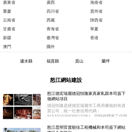
廣東省
廣西
海南省
重慶
四川省
貴州省
云南省
西藏
陜西省
甘肅省
青海省
寧夏
新疆
臺灣省
香港
澳門
國外
瀘水縣
福貢縣
貢山
蘭坪
怒江網站建設
怒江德宏瑞麗德冠恒隆家具家私跟本司簽下
做網站項目
德冠恒隆是經德宏瑞麗市工商局審核的有資
質公司，統一社會信用代碼：
91533102693051328U。同時經國家工信部
和云南省通信管理局審核通過ICP備案；備
案號：滇ICP備16006906號。德冠恒隆在德
怒江昆明官渡順佳工程機械和本司簽下網站