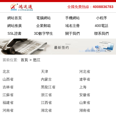
全國免費熱線：
4008836783
網站首頁
電腦網站
手機網站
小程序
網站推廣
企業郵箱
域名注冊
400電話
SSL證書
3D數字孿生
關于我們
聯系我們
當前位置:
首頁
>
怒江
北京
天津
河北省
山西省
內蒙古
遼寧省
吉林省
黑龍江省
上海
江蘇省
浙江省
安徽省
福建省
江西省
山東省
河南省
湖北省
湖南省