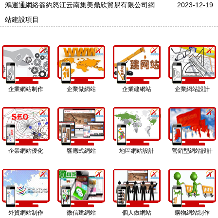
信部和云南省通信管理局審核通過ICP備
鴻運通網絡簽約怒江云南集美鼎欣貿易有限公司網
2023-12-19
案；備案號：滇ICP備15002341號。超寶選
站建設項目
用我司企業商務型網站案例，其功能具備實
用型所有配置外、特別值得關注的是增設了
SEO深度優化，不管是內頁還
企業網站制作
企業做網站
企業建網站
企業網站設計
企業網站優化
響應式網站
地區網站設計
營銷型網站設計
外貿網站制作
微信建網站
個人做網站
購物網站制作