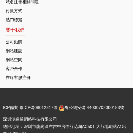
域名注冊相關問題
付款方式
熱門標簽
關于我們
公司動態
網站建設
網站空間
客戶合作
在線客服注冊
ICP備案:
粵ICP備08012317號
粵公網安備 44030702000183號
深圳鴻運通網絡科技有限公司
總部地址：深圳市龍崗區布吉中房怡芬花園AC501-大芬地鐵站A1出