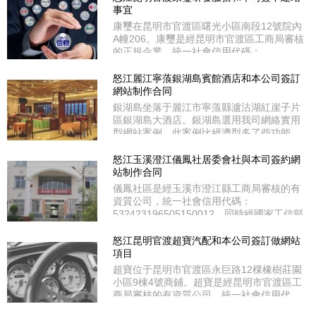
移動網終端設備，既能適用在電腦上瀏覽同
事宜
時又適用在平板電腦和各款手機上瀏覽都能
康璽在昆明市官渡區曙光小區南段12號院內
自適應屏幕大小，是企業官網的選擇佳品。
A幢206。康璽是經昆明市官渡區工商局審核
瑤山在紅河綠春縣牛孔鎮
的正規企業，統一社會信用代碼：
91530111MA6N4YU98Q。同時經國家工信
部和云南省通信管理局審核通過ICP備案；
怒江麗江寧蒗銀湖島賓館酒店和本公司簽訂
備案號：滇ICP備18006320號。康璽選用我
網站制作合同
司企業商務型網站案例，其功能比較簡單的
銀湖島坐落于麗江市寧蒗縣瀘沽湖紅崖子片
程序，廣告單圖(無動漫)，頁面較簡單，適
區銀湖島大酒店。銀湖島選用我司網絡實用
合小微企業產品展示型網站。
型網站案例，此案例比經濟型多了些功能，
如動漫廣告圖片、在線客服QQ/MSN等聊天
工具、頂部側部二級分類導航、走馬燈等功
怒江玉溪澄江儀鳳社居委會社與本司簽約網
能。銀湖島是經麗江市寧蒗縣工商局審核的
站制作合同
有資質公司，統一社會信用代碼：
儀鳳社區是經玉溪市澄江縣工商局審核的有
91530700767087586L。同時經國家工信部
資質公司，統一社會信用代碼：
和云南省通信管理局審核通過
532423196505150012。同時經國家工信部
和云南省通信管理局審核通過ICP備案；備
案號：滇ICP備14005151號。儀鳳社區在玉
怒江昆明官渡超寶汽配和本公司簽訂做網站
溪市澄江縣環城北路37號。儀鳳社區選用我
項目
司定制型網站案例，此類網站主要是按客戶
超寶位于昆明市官渡區永巨路12棵橡樹莊園
要求和提供的風格案例或效果圖紙來做，這
小區9棟4號商鋪。超寶是經昆明市官渡區工
種屬于仿制和定制型網站，是根據功能
商局審核的有資質公司，統一社會信用代
碼：91530100770460521Y。同時經國家工