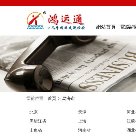
網站首頁
電腦網
當前位置:
首頁
>
烏海市
北京
天津
河北
黑龍江省
上海
江蘇
山東省
河南省
湖北