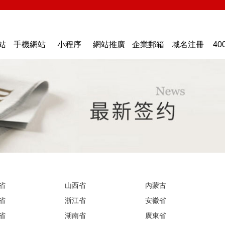
站
手機網站
小程序
網站推廣
企業郵箱
域名注冊
40
省
山西省
內蒙古
省
浙江省
安徽省
省
湖南省
廣東省