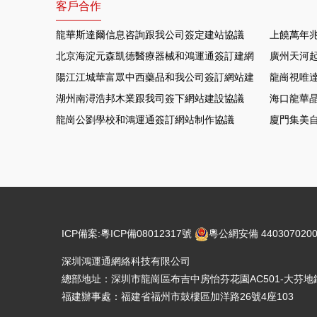
客戶合作
龍華斯達爾信息咨詢跟我公司簽定建站協議
上饒萬年
北京海淀元森凱德醫療器械和鴻運通簽訂建網站項目
廣州天河
陽江江城華富眾中西藥品和我公司簽訂網站建設協議
龍崗視唯達
湖州南潯浩邦木業跟我司簽下網站建設協議
海口龍華晶
龍崗公劉學校和鴻運通簽訂網站制作協議
廈門集美
ICP備案:
粵ICP備08012317號
粵公網安備 4403070200
深圳鴻運通網絡科技有限公司
總部地址：深圳市龍崗區布吉中房怡芬花園AC501-大芬地鐵
福建辦事處：福建省福州市鼓樓區加洋路26號4座103