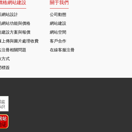
價格網站建設
關于我們
區網站設計
公司動態
品網站功能與價格
網站建設
站建設方案與報價
網站空間
據上傳與圖片處理收費
客戶合作
名注冊相關問題
在線客服注冊
款方式
門標簽