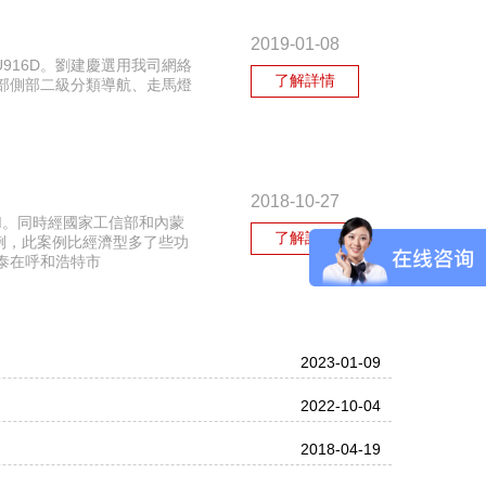
2019-01-08
U916D。劉建慶選用我司網絡
了解詳情
頂部側部二級分類導航、走馬燈
2018-10-27
0M。同時經國家工信部和內蒙
了解詳情
案例，此案例比經濟型多了些功
泰在呼和浩特市
2023-01-09
2022-10-04
2018-04-19