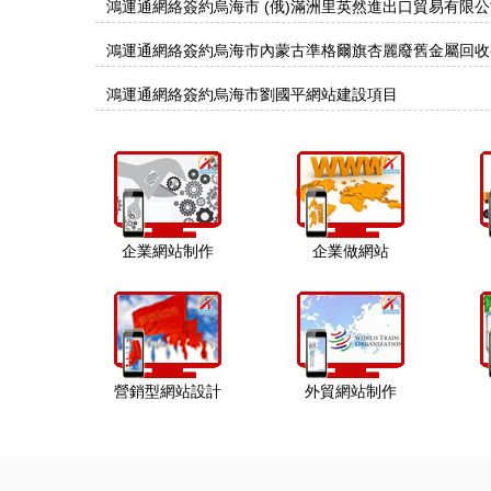
鴻運通網絡簽約烏海市 (俄)滿洲里英然進出口貿易有限
鴻運通網絡簽約烏海市內蒙古準格爾旗杏麗廢舊金屬回收
鴻運通網絡簽約烏海市劉國平網站建設項目
企業網站制作
企業做網站
營銷型網站設計
外貿網站制作