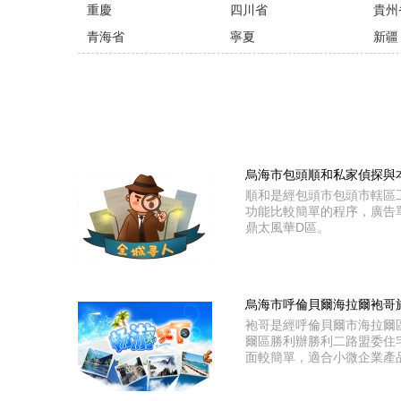
重慶
四川省
貴州
青海省
寧夏
新疆
烏海市包頭順和私家偵探與
順和是經包頭市包頭市轄區
功能比較簡單的程序，廣告
鼎太風華D區。
烏海市呼倫貝爾海拉爾袍哥
袍哥是經呼倫貝爾市海拉爾區
爾區勝利辦勝利二路盟委住宅
面較簡單，適合小微企業產