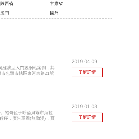
陜西省
甘肅省
澳門
國外
2019-04-09
司經濟型入門級網站案例，其
了解詳情
市包頭市轄區東河東路21號
2019-01-08
3D。袍哥位于呼倫貝爾市海拉
了解詳情
程序，廣告單圖(無動漫)，頁