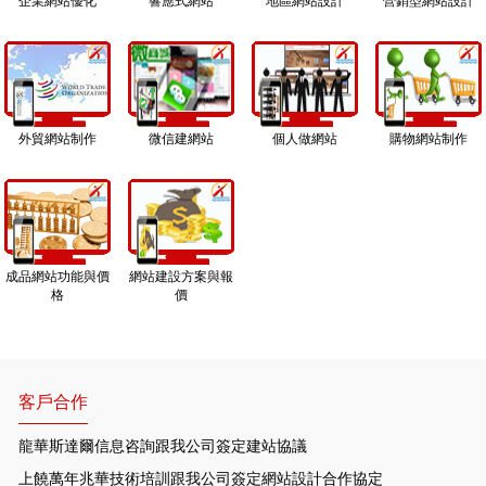
企業網站優化
響應式網站
地區網站設計
營銷型網站設計
外貿網站制作
微信建網站
個人做網站
購物網站制作
成品網站功能與價
網站建設方案與報
格
價
客戶合作
龍華斯達爾信息咨詢跟我公司簽定建站協議
上饒萬年兆華技術培訓跟我公司簽定網站設計合作協定