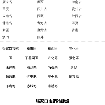
廣東省
廣西
海南省
重慶
四川省
貴州省
云南省
西藏
陜西省
甘肅省
青海省
寧夏
新疆
臺灣省
香港
澳門
國外
張家口市轄
橋東區
橋西區
宣化區
區
下花園區
宣化縣
張北縣
康保縣
沽源縣
尚義縣
蔚縣
陽原縣
懷安縣
萬全縣
懷來縣
涿鹿縣
赤城縣
崇禮縣
張家口市網站建設