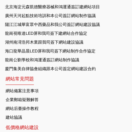
北京海淀元森凱德醫療器械和鴻運通簽訂建網站項目
廣州天河起點技術培訓和本公司簽訂網站制作協議
陽江江城華富眾中西藥品和我公司簽訂網站建設協議
龍崗視唯達LED屏和我司簽下建網站合作協定
湖州南潯浩邦木業跟我司簽下網站建設協議
海口龍華晶晨LED屏和我司簽下網站制作合作協定
龍崗公劉學校和鴻運通簽訂網站制作協議
廈門集美自律協會組織跟本公司簽定網站建設合約
網站常見問題
網站備案注意事項
企業郵箱疑難解答
網站后臺操作教程
建站協議
低價格網站建設