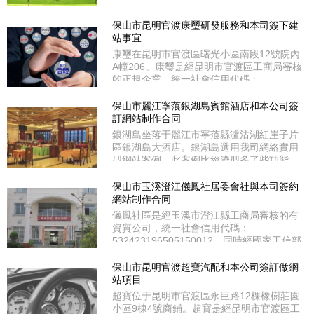
新潮流的網站程序，他除了具備商務型所有
功能外，他的特點在于能自動識別互聯網和
保山市昆明官渡康璽研發服務和本司簽下建
移動網終端設備，既能適用在電腦上瀏覽同
站事宜
時又適用在平板電腦和各款手機上瀏覽都能
康璽在昆明市官渡區曙光小區南段12號院內
自適應屏幕大小，是企業官網的選擇佳品。
A幢206。康璽是經昆明市官渡區工商局審核
瑤山在紅河綠春縣牛孔鎮
的正規企業，統一社會信用代碼：
91530111MA6N4YU98Q。同時經國家工信
部和云南省通信管理局審核通過ICP備案；
保山市麗江寧蒗銀湖島賓館酒店和本公司簽
備案號：滇ICP備18006320號。康璽選用我
訂網站制作合同
司企業商務型網站案例，其功能比較簡單的
銀湖島坐落于麗江市寧蒗縣瀘沽湖紅崖子片
程序，廣告單圖(無動漫)，頁面較簡單，適
區銀湖島大酒店。銀湖島選用我司網絡實用
合小微企業產品展示型網站。
型網站案例，此案例比經濟型多了些功能，
如動漫廣告圖片、在線客服QQ/MSN等聊天
工具、頂部側部二級分類導航、走馬燈等功
保山市玉溪澄江儀鳳社居委會社與本司簽約
能。銀湖島是經麗江市寧蒗縣工商局審核的
網站制作合同
有資質公司，統一社會信用代碼：
儀鳳社區是經玉溪市澄江縣工商局審核的有
91530700767087586L。同時經國家工信部
資質公司，統一社會信用代碼：
和云南省通信管理局審核通過
532423196505150012。同時經國家工信部
和云南省通信管理局審核通過ICP備案；備
案號：滇ICP備14005151號。儀鳳社區在玉
保山市昆明官渡超寶汽配和本公司簽訂做網
溪市澄江縣環城北路37號。儀鳳社區選用我
站項目
司定制型網站案例，此類網站主要是按客戶
超寶位于昆明市官渡區永巨路12棵橡樹莊園
要求和提供的風格案例或效果圖紙來做，這
小區9棟4號商鋪。超寶是經昆明市官渡區工