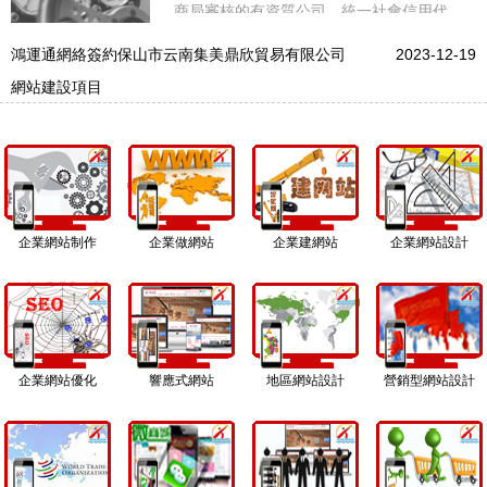
種屬于仿制和定制型網站，是根據功能
商局審核的有資質公司，統一社會信用代
碼：91530100770460521Y。同時經國家工
信部和云南省通信管理局審核通過ICP備
鴻運通網絡簽約保山市云南集美鼎欣貿易有限公司
2023-12-19
案；備案號：滇ICP備15002341號。超寶選
網站建設項目
用我司企業商務型網站案例，其功能具備實
用型所有配置外、特別值得關注的是增設了
SEO深度優化，不管是內頁還
企業網站制作
企業做網站
企業建網站
企業網站設計
企業網站優化
響應式網站
地區網站設計
營銷型網站設計