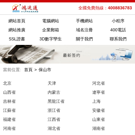
全國免費熱線：
4008836783
網站首頁
電腦網站
手機網站
小程序
網站推廣
企業郵箱
域名注冊
400電話
SSL證書
3D數字孿生
關于我們
聯系我們
當前位置:
首頁
>
保山市
北京
天津
河北省
山西省
內蒙古
遼寧省
吉林省
黑龍江省
上海
江蘇省
浙江省
安徽省
福建省
江西省
山東省
河南省
湖北省
湖南省