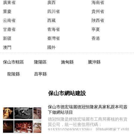
廣東省
廣西
海南省
重慶
四川省
貴州省
云南省
西藏
陜西省
甘肅省
青海省
寧夏
新疆
臺灣省
香港
澳門
國外
保山市轄區
隆陽區
施甸縣
騰沖縣
龍陵縣
昌寧縣
保山市網站建設
保山市德宏瑞麗德冠恒隆家具家私跟本司簽
下做網站項目
德冠恒隆是經德宏瑞麗市工商局審核的有資
質公司，統一社會信用代碼：
91533102693051328U。同時經國家工信部