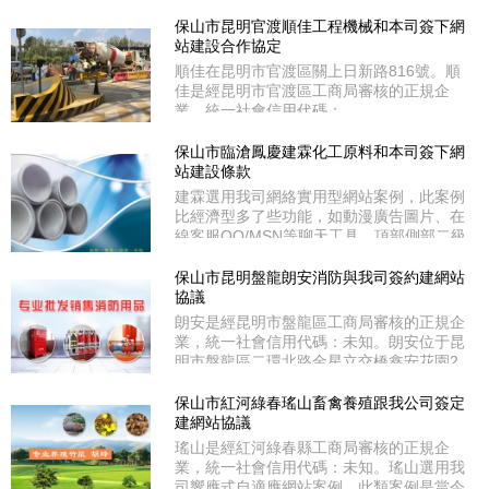
和云南省通信管理局審核通過ICP備案；備
案號：滇ICP備16006906號。德冠恒隆在德
保山市昆明官渡順佳工程機械和本司簽下網
宏瑞麗市輕工業園區。德冠恒隆選用我司企
站建設合作協定
業商務型網站案例，其功能具備實用型所有
順佳在昆明市官渡區關上日新路816號。順
配置外、特別值得關注的是增設了SEO深度
佳是經昆明市官渡區工商局審核的正規企
優化，不管是內頁還是標題都能夠獨立
業，統一社會信用代碼：
91530111343712130J。順佳選用我司網絡
實用型網站案例，此案例比經濟型多了些功
保山市臨滄鳳慶建霖化工原料和本司簽下網
能，如動漫廣告圖片、在線客服QQ/MSN等
站建設條款
聊天工具、頂部側部二級分類導航、走馬燈
建霖選用我司網絡實用型網站案例，此案例
等功能。
比經濟型多了些功能，如動漫廣告圖片、在
線客服QQ/MSN等聊天工具、頂部側部二級
分類導航、走馬燈等功能。建霖是經臨滄市
鳳慶縣工商局審核的有資質公司，統一社會
保山市昆明盤龍朗安消防與我司簽約建網站
信用代碼：530921600074405。建霖處于
協議
臨滄市鳳慶縣洛黨鎮洛黨村委會旁。
朗安是經昆明市盤龍區工商局審核的正規企
業，統一社會信用代碼：未知。朗安位于昆
明市盤龍區二環北路金星立交橋鑫安花園2
幢5號商鋪。朗安選用我司網絡實用型網站
案例，此案例比經濟型多了些功能，如動漫
保山市紅河綠春瑤山畜禽養殖跟我公司簽定
廣告圖片、在線客服QQ/MSN等聊天工具、
建網站協議
頂部側部二級分類導航、走馬燈等功能。
瑤山是經紅河綠春縣工商局審核的正規企
業，統一社會信用代碼：未知。瑤山選用我
司響應式自適應網站案例，此類案例是當今