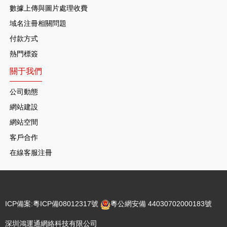
數據上傳與圖片處理收費
域名注冊相關問題
付款方式
熱門標簽
關于我們
公司動態
網站建設
網站空間
客戶合作
在線客服注冊
ICP備案:
粵ICP備08012317號
粵公網安備 44030702000183號
深圳鴻運通網絡科技有限公司