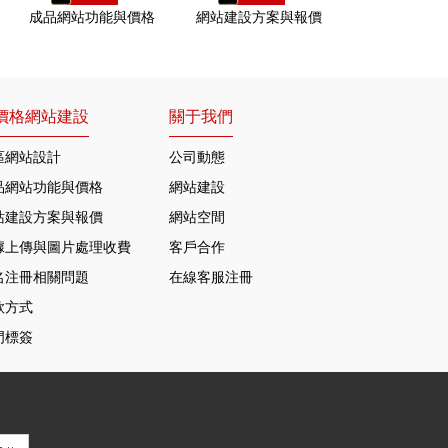
成品網站功能與價格
網站建設方案與報價
價格網站建設
關于我們
區網站設計
公司動態
品網站功能與價格
網站建設
站建設方案與報價
網站空間
據上傳與圖片處理收費
客戶合作
名注冊相關問題
在線客服注冊
款方式
門標簽