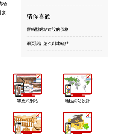
積極
計將
猜你喜歡
營銷型網站建設的價格
網頁設計怎么創建站點
響應式網站
地區網站設計