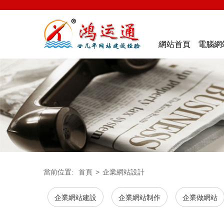
網站首頁
電腦網
當前位置:
首頁
>
企業網站設計
企業網站建設
企業網站制作
企業做網站