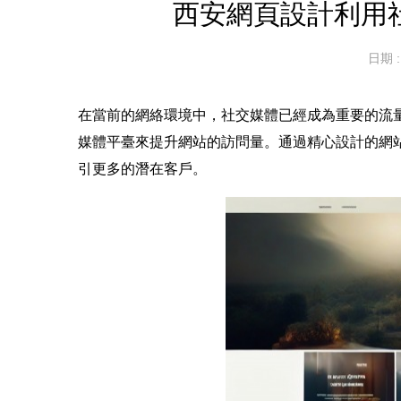
西安網頁設計利用
日期 : 
在當前的網絡環境中，社交媒體已經成為重要的流
媒體平臺來提升網站的訪問量。通過精心設計的網
引更多的潛在客戶。