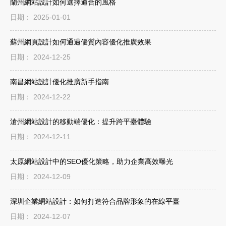
蘭州網站設計如何選擇適合的風格
日期： 2025-01-01
蘇州網頁設計如何通過優質內容優化推廣效果
日期： 2024-12-25
南昌網站設計優化推廣新手指南
日期： 2024-12-22
滄州網站設計的移動端優化：提升跨平臺體驗
日期： 2024-12-11
太原網站設計中的SEO優化策略，助力企業高效曝光
日期： 2024-12-09
深圳企業網站設計：如何打造符合品牌形象的在線平臺
日期： 2024-12-07