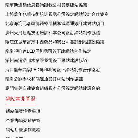
龍華斯達爾信息咨詢跟我公司簽定建站協議
上饒萬年兆華技術培訓跟我公司簽定網站設計合作協定
北京海淀元森凱德醫療器械和鴻運通簽訂建網站項目
廣州天河起點技術培訓和本公司簽訂網站制作協議
陽江江城華富眾中西藥品和我公司簽訂網站建設協議
龍崗視唯達LED屏和我司簽下建網站合作協定
湖州南潯浩邦木業跟我司簽下網站建設協議
海口龍華晶晨LED屏和我司簽下網站制作合作協定
龍崗公劉學校和鴻運通簽訂網站制作協議
廈門集美自律協會組織跟本公司簽定網站建設合約
網站常見問題
網站備案注意事項
企業郵箱疑難解答
網站后臺操作教程