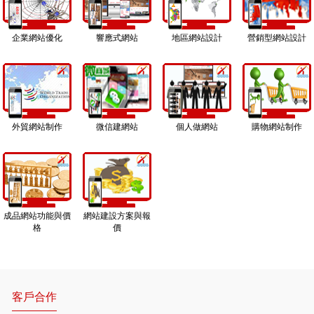
企業網站優化
響應式網站
地區網站設計
營銷型網站設計
外貿網站制作
微信建網站
個人做網站
購物網站制作
成品網站功能與價
網站建設方案與報
格
價
客戶合作