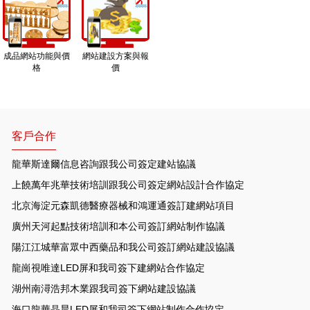
成品網站功能與價
網站建設方案與報
格
價
客戶合作
龍華斯達爾信息咨詢跟我公司簽定建站協議
上饒萬年兆華技術培訓跟我公司簽定網站設計合作協定
北京海淀元森凱德醫療器械和鴻運通簽訂建網站項目
廣州天河起點技術培訓和本公司簽訂網站制作協議
陽江江城華富眾中西藥品和我公司簽訂網站建設協議
龍崗視唯達LED屏和我司簽下建網站合作協定
湖州南潯浩邦木業跟我司簽下網站建設協議
海口龍華晶晨LED屏和我司簽下網站制作合作協定