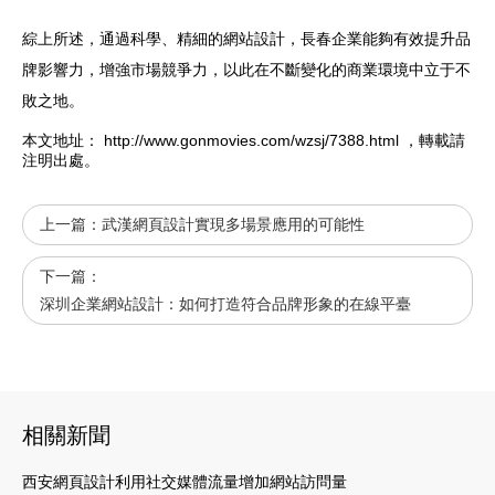
綜上所述，通過科學、精細的網站設計，長春企業能夠有效提升品
牌影響力，增強市場競爭力，以此在不斷變化的商業環境中立于不
敗之地。
本文地址：
http://www.gonmovies.com/wzsj/7388.html
，轉載請
注明出處。
上一篇：
武漢網頁設計實現多場景應用的可能性
下一篇：
深圳企業網站設計：如何打造符合品牌形象的在線平臺
相關新聞
西安網頁設計利用社交媒體流量增加網站訪問量