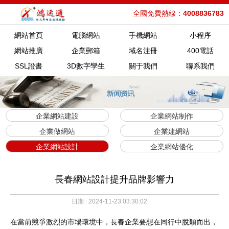
全國免費熱線：
4008836783
網站首頁
電腦網站
手機網站
小程序
網站推廣
企業郵箱
域名注冊
400電話
SSL證書
3D數字孿生
關于我們
聯系我們
企業網站建設
企業網站制作
企業做網站
企業建網站
企業網站設計
企業網站優化
長春網站設計提升品牌影響力
日期 : 2024-11-23 03:30:02
在當前競爭激烈的市場環境中，長春企業要想在同行中脫穎而出，