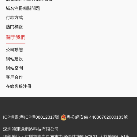
域名注冊相關問題
付款方式
熱門標簽
關于我們
公司動態
網站建設
網站空間
客戶合作
在線客服注冊
ICP備案:
粵ICP備08012317號
粵公網安備 44030702000183號
深圳鴻運通網絡科技有限公司
總部地址：深圳市龍崗區布吉中房怡芬花園AC501-大芬地鐵站A1出