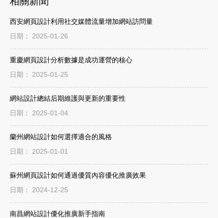
相關新聞
西安網頁設計利用社交媒體流量增加網站訪問量
日期： 2025-01-26
重慶網頁設計分析數據是成功運營的核心
日期： 2025-01-25
網站設計總結后期維護與更新的重要性
日期： 2025-01-04
蘭州網站設計如何選擇適合的風格
日期： 2025-01-01
蘇州網頁設計如何通過優質內容優化推廣效果
日期： 2024-12-25
南昌網站設計優化推廣新手指南