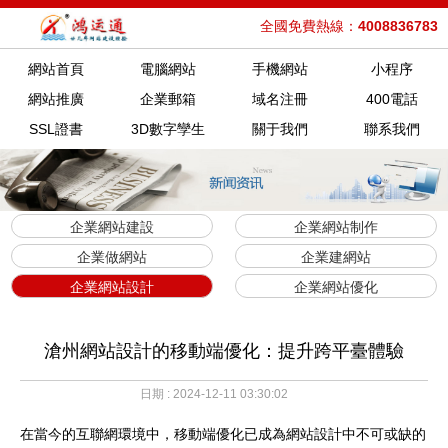
全國免費熱線：
4008836783
網站首頁
電腦網站
手機網站
小程序
網站推廣
企業郵箱
域名注冊
400電話
SSL證書
3D數字孿生
關于我們
聯系我們
企業網站建設
企業網站制作
企業做網站
企業建網站
企業網站設計
企業網站優化
滄州網站設計的移動端優化：提升跨平臺體驗
日期 : 2024-12-11 03:30:02
在當今的互聯網環境中，移動端優化已成為網站設計中不可或缺的