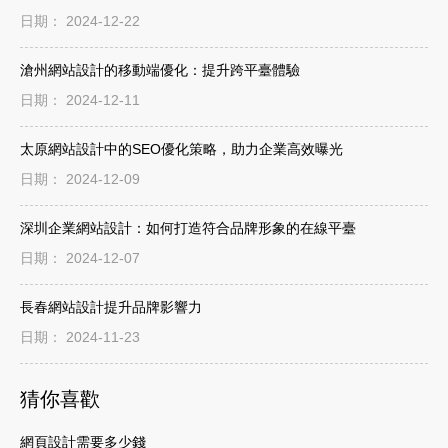
日期： 2024-12-22
滄州網站設計的移動端優化：提升跨平臺體驗
日期： 2024-12-11
太原網站設計中的SEO優化策略，助力企業高效曝光
日期： 2024-12-09
深圳企業網站設計：如何打造符合品牌形象的在線平臺
日期： 2024-12-07
長春網站設計提升品牌影響力
日期： 2024-11-23
猜你喜歡
網頁設計需要多少錢