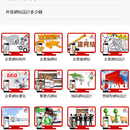
外貿網站設計多少錢
企業網站制作
企業做網站
企業建網站
企業網站設計
企業網站優化
響應式網站
地區網站設計
營銷型網站設計