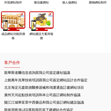
外貿網站制作
微信建網站
個人做網站
購物網站制作
成品網站功能與價
網站建設方案與報
格
價
客戶合作
龍華斯達爾信息咨詢跟我公司簽定建站協議
上饒萬年兆華技術培訓跟我公司簽定網站設計合作協定
北京海淀元森凱德醫療器械和鴻運通簽訂建網站項目
廣州天河起點技術培訓和本公司簽訂網站制作協議
陽江江城華富眾中西藥品和我公司簽訂網站建設協議
龍崗視唯達LED屏和我司簽下建網站合作協定