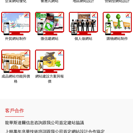
企業網站優化
響應式網站
地區網站設計
營銷型網站設計
外貿網站制作
微信建網站
個人做網站
購物網站制作
成品網站功能與價
網站建設方案與報
格
價
客戶合作
龍華斯達爾信息咨詢跟我公司簽定建站協議
上饒萬年兆華技術培訓跟我公司簽定網站設計合作協定