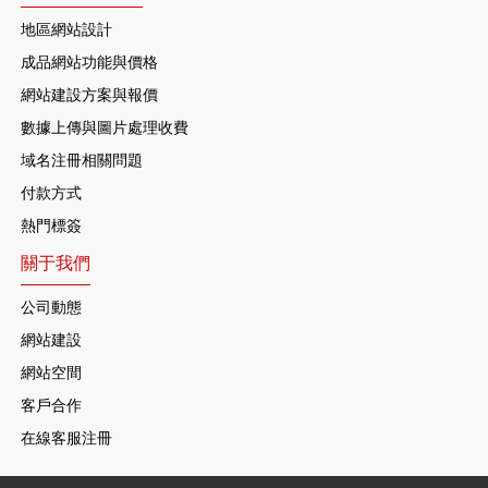
地區網站設計
成品網站功能與價格
網站建設方案與報價
數據上傳與圖片處理收費
域名注冊相關問題
付款方式
熱門標簽
關于我們
公司動態
網站建設
網站空間
客戶合作
在線客服注冊