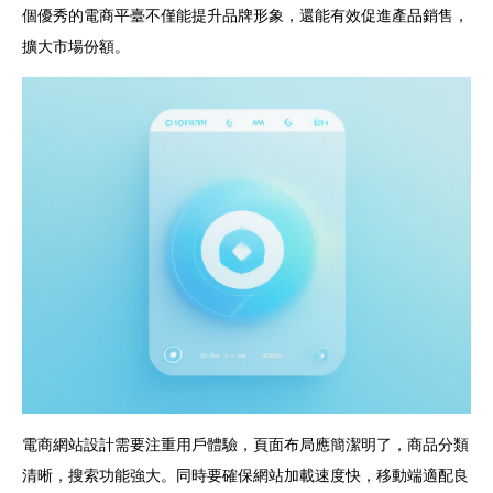
個優秀的電商平臺不僅能提升品牌形象，還能有效促進產品銷售，
擴大市場份額。
電商網站設計需要注重用戶體驗，頁面布局應簡潔明了，商品分類
清晰，搜索功能強大。同時要確保網站加載速度快，移動端適配良