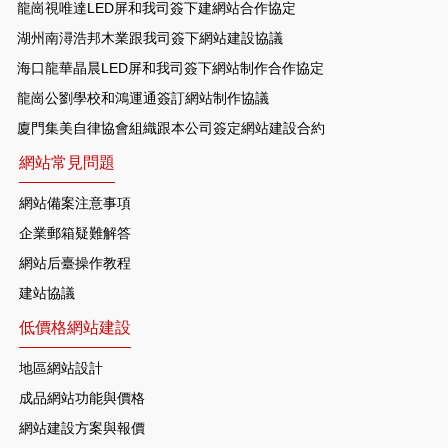
龍崗視唯達LED屏和我司簽下建網站合作協定
湖州南潯浩邦木業跟我司簽下網站建設協議
海口龍華晶晨LED屏和我司簽下網站制作合作協定
龍崗公劉學校和鴻運通簽訂網站制作協議
廈門集美自律協會組織跟本公司簽定網站建設合約
網站常見問題
網站備案注意事項
企業郵箱疑難解答
網站后臺操作教程
建站協議
低價格網站建設
地區網站設計
成品網站功能與價格
網站建設方案與報價