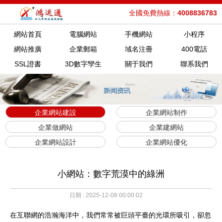
全國免費熱線：
4008836783
網站首頁
電腦網站
手機網站
小程序
網站推廣
企業郵箱
域名注冊
400電話
SSL證書
3D數字孿生
關于我們
聯系我們
企業網站建設
企業網站制作
企業做網站
企業建網站
企業網站設計
企業網站優化
小網站：數字荒漠中的綠洲
日期 : 2025-12-08 00:00:02
在互聯網的浩瀚海洋中，我們常常被巨頭平臺的光環所吸引，卻忽