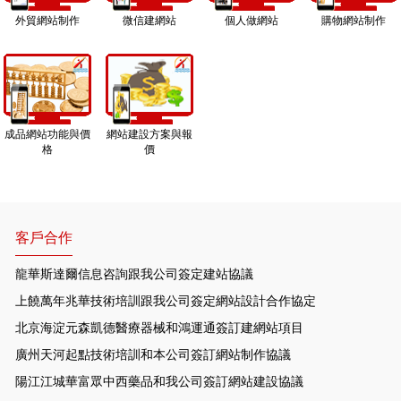
外貿網站制作
微信建網站
個人做網站
購物網站制作
成品網站功能與價
網站建設方案與報
格
價
客戶合作
龍華斯達爾信息咨詢跟我公司簽定建站協議
上饒萬年兆華技術培訓跟我公司簽定網站設計合作協定
北京海淀元森凱德醫療器械和鴻運通簽訂建網站項目
廣州天河起點技術培訓和本公司簽訂網站制作協議
陽江江城華富眾中西藥品和我公司簽訂網站建設協議