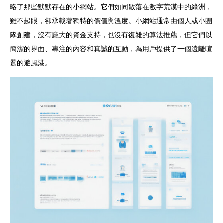
略了那些默默存在的小網站。它們如同散落在數字荒漠中的綠洲，
雖不起眼，卻承載著獨特的價值與溫度。小網站通常由個人或小團
隊創建，沒有龐大的資金支持，也沒有復雜的算法推薦，但它們以
簡潔的界面、專注的內容和真誠的互動，為用戶提供了一個遠離喧
囂的避風港。