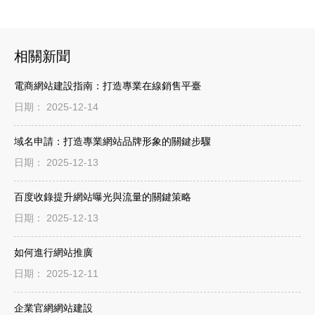
相關新聞
電商網站建設指南：打造專業在線銷售平臺
日期： 2025-12-14
域名申請：打造專業網站品牌形象的關鍵步驟
日期： 2025-12-13
百度收錄提升網站曝光與流量的關鍵策略
日期： 2025-12-13
如何進行網站推廣
日期： 2025-12-11
企業官網網站建設