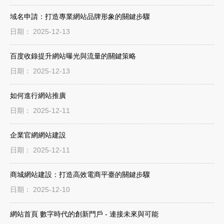
域名申請：打造專業網站品牌形象的關鍵步驟
日期： 2025-12-13
百度收錄提升網站曝光與流量的關鍵策略
日期： 2025-12-13
如何進行網站推廣
日期： 2025-12-11
企業官網網站建設
日期： 2025-12-11
商城網站建設：打造高效電商平臺的關鍵步驟
日期： 2025-12-10
網站首頁 數字時代的創新門戶 - 連接未來與可能