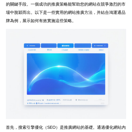
的關鍵手段。一個成功的推廣策略能幫助您的網站在競爭激烈的市
場中脫穎而出。以下是一些實用的網站推廣方法，并結合鴻運通品
牌為例，展示如何有效實施這些策略。
首先，搜索引擎優化（SEO）是推廣網站的基礎。通過優化網站內