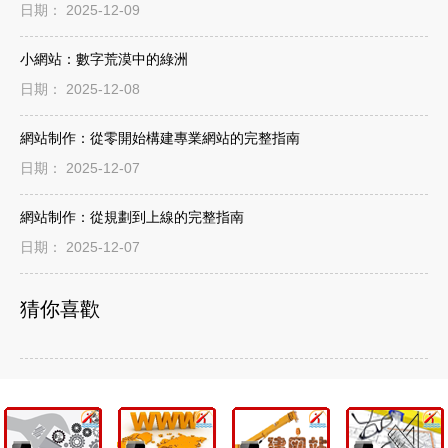
日期： 2025-12-09
小網站：數字荒漠中的綠洲
日期： 2025-12-08
網站制作：從零開始構建專業網站的完整指南
日期： 2025-12-07
網站制作：從規劃到上線的完整指南
日期： 2025-12-07
猜你喜歡