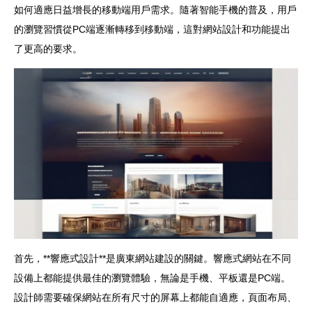
如何適應日益增長的移動端用戶需求。隨著智能手機的普及，用戶
的瀏覽習慣從PC端逐漸轉移到移動端，這對網站設計和功能提出
了更高的要求。
首先，**響應式設計**是廣東網站建設的關鍵。響應式網站在不同
設備上都能提供最佳的瀏覽體驗，無論是手機、平板還是PC端。
設計師需要確保網站在所有尺寸的屏幕上都能自適應，頁面布局、