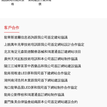
格
價
客戶合作
龍華斯達爾信息咨詢跟我公司簽定建站協議
上饒萬年兆華技術培訓跟我公司簽定網站設計合作協定
北京海淀元森凱德醫療器械和鴻運通簽訂建網站項目
廣州天河起點技術培訓和本公司簽訂網站制作協議
陽江江城華富眾中西藥品和我公司簽訂網站建設協議
龍崗視唯達LED屏和我司簽下建網站合作協定
湖州南潯浩邦木業跟我司簽下網站建設協議
海口龍華晶晨LED屏和我司簽下網站制作合作協定
龍崗公劉學校和鴻運通簽訂網站制作協議
廈門集美自律協會組織跟本公司簽定網站建設合約