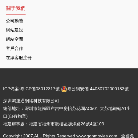
關于我們
公司動態
網站建設
網站空間
客戶合作
在線客服注冊
ICP備案:
粵ICP備08012317號
粵公網安備 44030702000183號
深圳鴻運通網絡科技有限公司
總部地址：深圳市龍崗區布吉中房怡芬花園AC501-大芬地鐵站A1出
口(自有物業)
福建辦事處：福建省福州市鼓樓區加洋路26號4座103
Copyright 2007,ALL Rights Reserved www.gonmovies.com 全國免