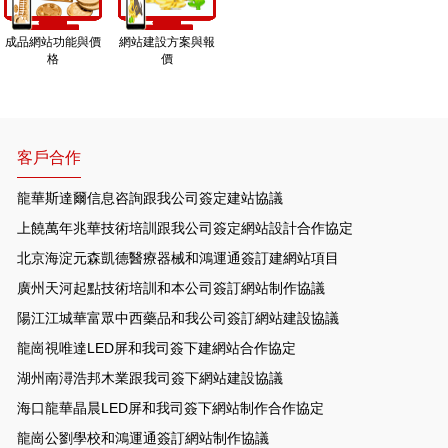
成品網站功能與價
網站建設方案與報
格
價
客戶合作
龍華斯達爾信息咨詢跟我公司簽定建站協議
上饒萬年兆華技術培訓跟我公司簽定網站設計合作協定
北京海淀元森凱德醫療器械和鴻運通簽訂建網站項目
廣州天河起點技術培訓和本公司簽訂網站制作協議
陽江江城華富眾中西藥品和我公司簽訂網站建設協議
龍崗視唯達LED屏和我司簽下建網站合作協定
湖州南潯浩邦木業跟我司簽下網站建設協議
海口龍華晶晨LED屏和我司簽下網站制作合作協定
龍崗公劉學校和鴻運通簽訂網站制作協議