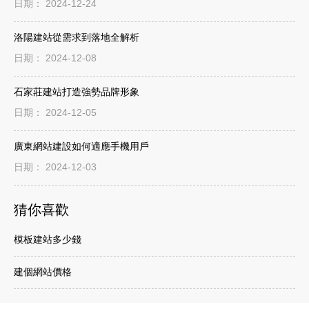
日期： 2024-12-24
洛陽建站從需求到落地全解析
日期： 2024-12-08
石家莊建站打造強勢品牌形象
日期： 2024-12-05
廣東網站建設如何適應手機用戶
日期： 2024-12-03
猜你喜歡
模板建站多少錢
建個網站價格