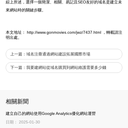
綜上所述，選擇一個簡潔、相關、易記且SEO友好的域名是建立未
來網站時的關鍵步驟。
本文地址：
http://www.gonmovies.com/jwz/7437.html
，轉載請注
明出處。
上一篇：
域名注冊通過網站建設拓展國際市場
下一篇：
我要建網站從域名購買到網站維護需要多少錢
相關新聞
建立自己的網站使用Google Analytics優化網站運營
日期： 2025-01-30