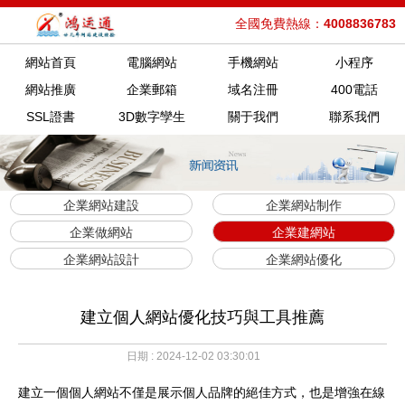
全國免費熱線：
4008836783
網站首頁
電腦網站
手機網站
小程序
網站推廣
企業郵箱
域名注冊
400電話
SSL證書
3D數字孿生
關于我們
聯系我們
企業網站建設
企業網站制作
企業做網站
企業建網站
企業網站設計
企業網站優化
建立個人網站優化技巧與工具推薦
日期 : 2024-12-02 03:30:01
建立一個個人網站不僅是展示個人品牌的絕佳方式，也是增強在線