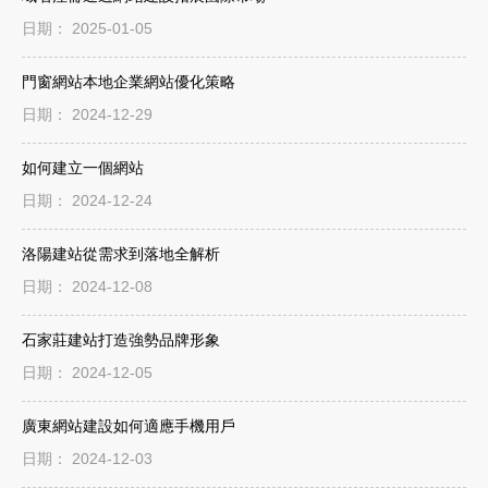
日期： 2025-01-05
門窗網站本地企業網站優化策略
日期： 2024-12-29
如何建立一個網站
日期： 2024-12-24
洛陽建站從需求到落地全解析
日期： 2024-12-08
石家莊建站打造強勢品牌形象
日期： 2024-12-05
廣東網站建設如何適應手機用戶
日期： 2024-12-03