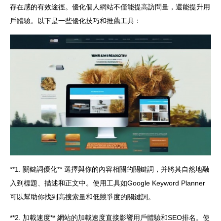
存在感的有效途徑。優化個人網站不僅能提高訪問量，還能提升用
戶體驗。以下是一些優化技巧和推薦工具：
**1. 關鍵詞優化** 選擇與你的內容相關的關鍵詞，并將其自然地融
入到標題、描述和正文中。使用工具如Google Keyword Planner
可以幫助你找到高搜索量和低競爭度的關鍵詞。
**2. 加載速度**
網站
的加載速度直接影響用戶體驗和SEO排名。使