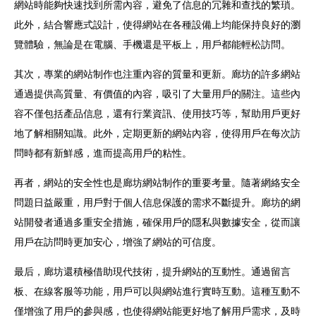
網站時能夠快速找到所需內容，避免了信息的冗雜和查找的繁瑣。
此外，結合響應式設計，使得網站在各種設備上均能保持良好的瀏
覽體驗，無論是在電腦、手機還是平板上，用戶都能輕松訪問。
其次，專業的
網站
制作也注重內容的質量和更新。廊坊的許多網站
通過提供高質量、有價值的內容，吸引了大量用戶的關注。這些內
容不僅包括產品信息，還有行業資訊、使用技巧等，幫助用戶更好
地了解相關知識。此外，定期更新的網站內容，使得用戶在每次訪
問時都有新鮮感，進而提高用戶的粘性。
再者，網站的安全性也是廊坊
網站制作
的重要考量。隨著網絡安全
問題日益嚴重，用戶對于個人信息保護的需求不斷提升。廊坊的網
站開發者通過多重安全措施，確保用戶的隱私與數據安全，從而讓
用戶在訪問時更加安心，增強了網站的可信度。
最后，廊坊還積極借助現代技術，提升網站的互動性。通過留言
板、在線客服等功能，用戶可以與網站進行實時互動。這種互動不
僅增強了用戶的參與感，也使得網站能更好地了解用戶需求，及時