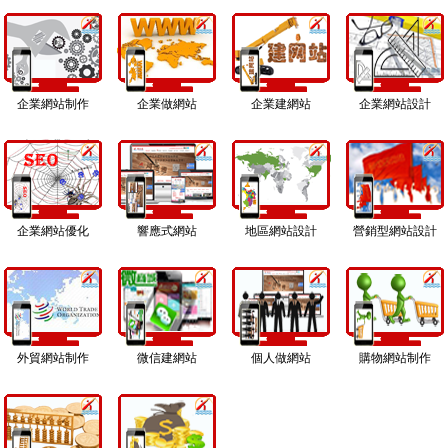
企業網站制作
企業做網站
企業建網站
企業網站設計
企業網站優化
響應式網站
地區網站設計
營銷型網站設計
外貿網站制作
微信建網站
個人做網站
購物網站制作