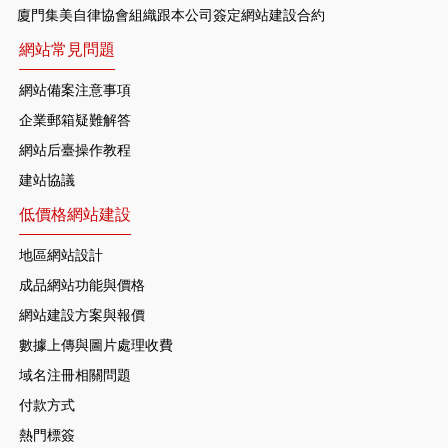
廈門集美自律協會組織跟本公司簽定網站建設合約
網站常見問題
網站備案注意事項
企業郵箱疑難解答
網站后臺操作教程
建站協議
低價格網站建設
地區網站設計
成品網站功能與價格
網站建設方案與報價
數據上傳與圖片處理收費
域名注冊相關問題
付款方式
熱門標簽