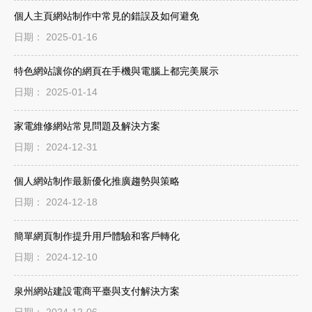
個人主頁網站制作中常見的錯誤及如何避免
日期： 2025-01-16
特色網站讓你的網頁在手機與電腦上都完美展示
日期： 2025-01-14
家電維修網站常見問題及解決方案
日期： 2024-12-31
個人網站制作最新優化推廣趨勢與策略
日期： 2024-12-18
簡單網頁制作提升用戶體驗和客戶轉化
日期： 2024-12-10
泉州網站建設電商平臺與支付解決方案
日期： 2024-12-06