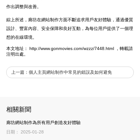
作出調整與改善。
綜上所述，廊坊在網站制作方面不斷追求用戶友好體驗，通過優質
設計、豐富內容、安全保障和良好互動，為每位用戶提供了一個理
想的在線環境。
本文地址：
http://www.gonmovies.com/wzzz/7448.html
，轉載請
注明出處。
上一篇：
個人主頁網站制作中常見的錯誤及如何避免
相關新聞
廊坊網站制作為所有用戶創造友好體驗
日期： 2025-01-28