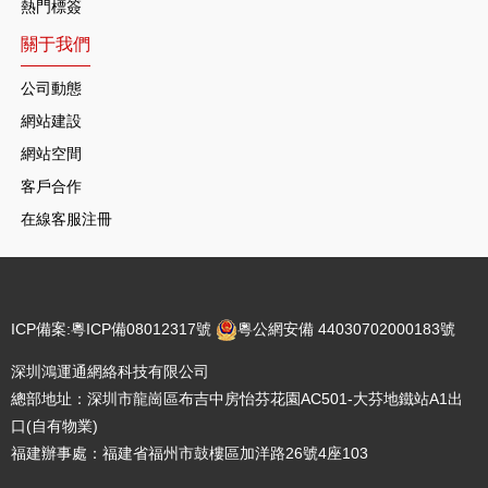
熱門標簽
關于我們
公司動態
網站建設
網站空間
客戶合作
在線客服注冊
ICP備案:
粵ICP備08012317號
粵公網安備 44030702000183號
深圳鴻運通網絡科技有限公司
總部地址：深圳市龍崗區布吉中房怡芬花園AC501-大芬地鐵站A1出
口(自有物業)
福建辦事處：福建省福州市鼓樓區加洋路26號4座103