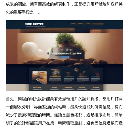
成敗的關鍵。簡單而高效的網頁制作，正是提升用戶體驗和客戶轉
化的重要手段之一。
首先，簡潔的網頁設計能夠有效減輕用戶的認知負擔。當用戶打開
一個層次分明、界面整潔的網站時，能夠快速找到所需信息，從而
減少了搜索和瀏覽的時間。無論是顏色搭配，還是排版布局，簡單
明了的設計都能讓用戶在第一時間獲取重點，避免因信息過載而產