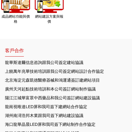
成品網站功能與價
網站建設方案與報
格
價
客戶合作
龍華斯達爾信息咨詢跟我公司簽定建站協議
上饒萬年兆華技術培訓跟我公司簽定網站設計合作協定
北京海淀元森凱德醫療器械和鴻運通簽訂建網站項目
廣州天河起點技術培訓和本公司簽訂網站制作協議
陽江江城華富眾中西藥品和我公司簽訂網站建設協議
龍崗視唯達LED屏和我司簽下建網站合作協定
湖州南潯浩邦木業跟我司簽下網站建設協議
海口龍華晶晨LED屏和我司簽下網站制作合作協定