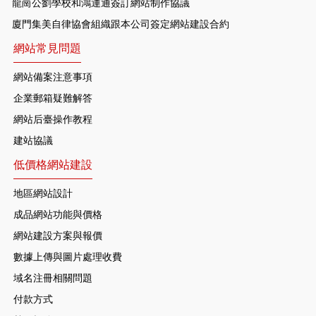
龍崗公劉學校和鴻運通簽訂網站制作協議
廈門集美自律協會組織跟本公司簽定網站建設合約
網站常見問題
網站備案注意事項
企業郵箱疑難解答
網站后臺操作教程
建站協議
低價格網站建設
地區網站設計
成品網站功能與價格
網站建設方案與報價
數據上傳與圖片處理收費
域名注冊相關問題
付款方式