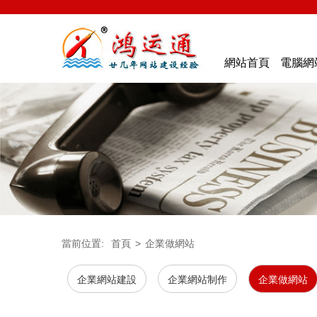
網站首頁
電腦網
當前位置:
首頁
>
企業做網站
企業網站建設
企業網站制作
企業做網站