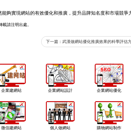
然能夠實現網站的有效優化和推廣，提升品牌知名度和市場競爭
轉載請注明出處。
下一篇：
武漢做網站優化推廣效果的科學評估
企業建網站
企業網站設計
企業網站優化
微信建網站
個人做網站
購物網站制作