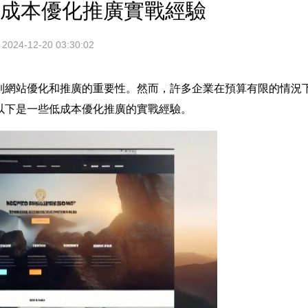
低成本優化推廣實戰經驗
2024-12-20 03:30:02
到網站優化和推廣的重要性。然而，許多企業在預算有限的情況
以下是一些低成本優化推廣的實戰經驗。