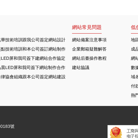
網站常見問題
低
兆華技術培訓跟我公司簽定網站設計合作協定
網站備案注意事項
地
起點技術培訓和本公司簽訂網站制作協議
企業郵箱疑難解答
成
LED屏和我司簽下建網站合作協定
網站后臺操作教程
網
晨LED屏和我司簽下網站制作合作協定
建站協議
數
自律協會組織跟本公司簽定網站建設合約
域
付
熱
0183號